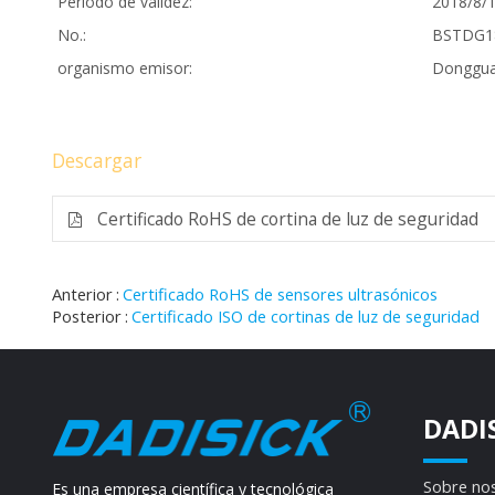
Periodo de validez:
2018/8/1
No.:
BSTDG1
organismo emisor:
Dongguan
Descargar
Certificado RoHS de cortina de luz de seguridad
Anterior
Certificado RoHS de sensores ultrasónicos
Posterior
Certificado ISO de cortinas de luz de seguridad
DADI
Sobre no
Es una empresa científica y tecnológica