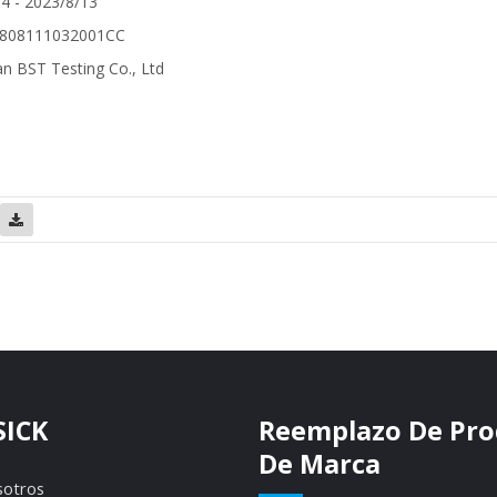
4 - 2023/8/13
808111032001CC
 BST Testing Co., Ltd
SICK
Reemplazo De Pro
De Marca
sotros