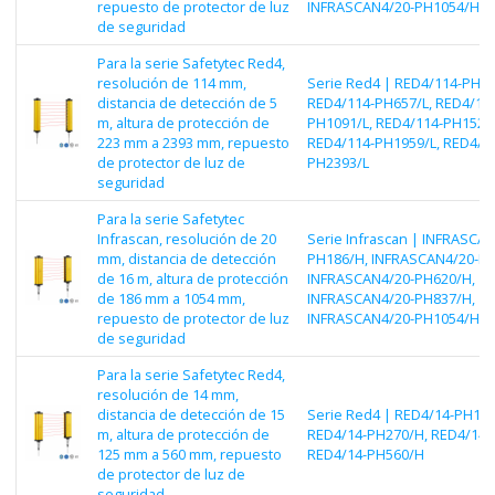
repuesto de protector de luz
INFRASCAN4/20-PH1054/H
de seguridad
Para la serie Safetytec Red4,
resolución de 114 mm,
Serie Red4 | RED4/114-PH22
distancia de detección de 5
RED4/114-PH657/L, RED4/11
m, altura de protección de
PH1091/L, RED4/114-PH1525/
223 mm a 2393 mm, repuesto
RED4/114-PH1959/L, RED4/1
de protector de luz de
PH2393/L
seguridad
Para la serie Safetytec
Infrascan, resolución de 20
Serie Infrascan | INFRASCAN
mm, distancia de detección
PH186/H, INFRASCAN4/20-PH
de 16 m, altura de protección
INFRASCAN4/20-PH620/H,
de 186 mm a 1054 mm,
INFRASCAN4/20-PH837/H,
repuesto de protector de luz
INFRASCAN4/20-PH1054/H
de seguridad
Para la serie Safetytec Red4,
resolución de 14 mm,
distancia de detección de 15
Serie Red4 | RED4/14-PH125
m, altura de protección de
RED4/14-PH270/H, RED4/14-
125 mm a 560 mm, repuesto
RED4/14-PH560/H
de protector de luz de
seguridad