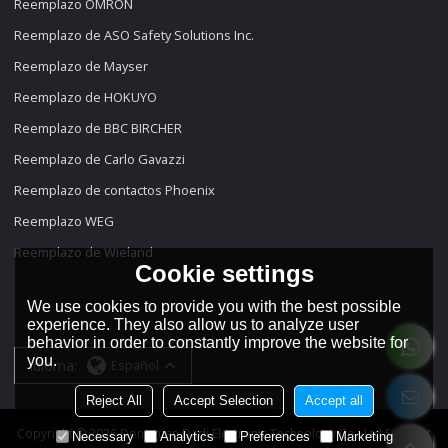
Reemplazo OMRON
Reemplazo de ASO Safety Solutions Inc.
Reemplazo de Mayser
Reemplazo de HOKUYO
Reemplazo de BBC BIRCHER
Reemplazo de Carlo Gavazzi
Reemplazo de contactos Phoenix
Reemplazo WEG
Reemplazo de Wieland
Cookie settings
We use cookies to provide you with the best possible
experience. They also allow us to analyze user
behavior in order to constantly improve the website for
you.
idioma:
Español
Reject All
Accept Selection
Accept all
Copyright © 2026
Dongguan Dadi Electronic Technology Co., Ltd
Support
Necessary
Analytics
Preferences
Marketing