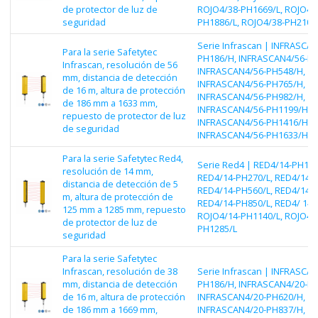
de protector de luz de
ROJO4/38-PH1669/L, ROJO4/
seguridad
PH1886/L, ROJO4/38-PH2103
Serie Infrascan | INFRASCAN
Para la serie Safetytec
PH186/H, INFRASCAN4/56-PH
Infrascan, resolución de 56
INFRASCAN4/56-PH548/H,
mm, distancia de detección
INFRASCAN4/56-PH765/H,
de 16 m, altura de protección
INFRASCAN4/56-PH982/H,
de 186 mm a 1633 mm,
INFRASCAN4/56-PH1199/H,
repuesto de protector de luz
INFRASCAN4/56-PH1416/H,
de seguridad
INFRASCAN4/56-PH1633/H
Para la serie Safetytec Red4,
Serie Red4 | RED4/14-PH125
resolución de 14 mm,
RED4/14-PH270/L, RED4/14-P
distancia de detección de 5
RED4/14-PH560/L, RED4/14-P
m, altura de protección de
RED4/14-PH850/L, RED4/ 14-
125 mm a 1285 mm, repuesto
ROJO4/14-PH1140/L, ROJO4/
de protector de luz de
PH1285/L
seguridad
Para la serie Safetytec
Infrascan, resolución de 38
Serie Infrascan | INFRASCAN
mm, distancia de detección
PH186/H, INFRASCAN4/20-PH
de 16 m, altura de protección
INFRASCAN4/20-PH620/H,
de 186 mm a 1669 mm,
INFRASCAN4/20-PH837/H,