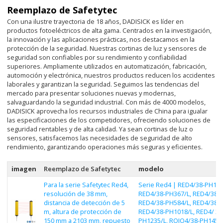
Reemplazo de Safetytec
Con una ilustre trayectoria de 18 años, DADISICK es líder en
productos fotoeléctricos de alta gama. Centrados en la investigación,
la innovación y las aplicaciones prácticas, nos destacamos en la
protección de la seguridad. Nuestras cortinas de luz y sensores de
seguridad son confiables por su rendimiento y confiabilidad
superiores. Ampliamente utilizados en automatización, fabricación,
automoción y electrónica, nuestros productos reducen los accidentes
laborales y garantizan la seguridad. Seguimos las tendencias del
mercado para presentar soluciones nuevas y modernas,
salvaguardando la seguridad industrial. Con más de 4000 modelos,
DADISICK aprovecha los recursos industriales de China para igualar
las especificaciones de los competidores, ofreciendo soluciones de
seguridad rentables y de alta calidad. Ya sean cortinas de luz o
sensores, satisfacemos las necesidades de seguridad de alto
rendimiento, garantizando operaciones más seguras y eficientes.
imagen
Reemplazo de Safetytec
modelo
Para la serie Safetytec Red4,
Serie Red4 | RED4/38-PH150
resolución de 38 mm,
RED4/38-PH367/L, RED4/38-P
distancia de detección de 5
RED4/38-PH584/L, RED4/38-P
m, altura de protección de
RED4/38-PH1018/L, RED4/ 38
150 mm a 2103 mm, repuesto
PH1235/L, ROJO4/38-PH1452/