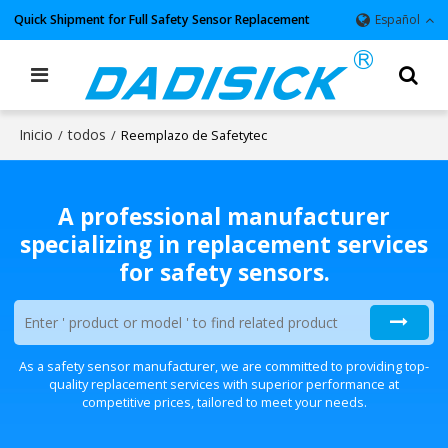
Quick Shipment for Full Safety Sensor Replacement
Español
Inicio
todos
/
/
Reemplazo de Safetytec
A professional manufacturer
specializing in replacement services
for safety sensors.
As a safety sensor manufacturer, we are committed to providing top-
quality replacement services with superior performance at
competitive prices, tailored to meet your needs.