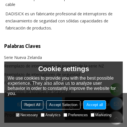
cable
DADISICK es un fabricante profesional de interruptores de
enclavamiento de seguridad con sólidas capacidades de
fabricación de productos.
Palabras Claves
Serie Nueva Zelanda
Reemplazo de interruptores de posición de la serie NZ
Cookie settings
Reemplazo de interruptores de seguridad
We use cookies to provide you with the best possible
Fábrica de interruptores de seguridad
experience. They also allow us to analyze user
behavior in order to constantly improve the website for
Dispositivo de bloqueo de seguridad
you.
Interruptores de enclavamiento de seguridad para máquinas
Conecta Ahora
Añadir A La Lista De
Reject All
Accept Selection
Accept all
Deseos
Productos Relacionados
Necessary
Analytics
Preferences
Marketing