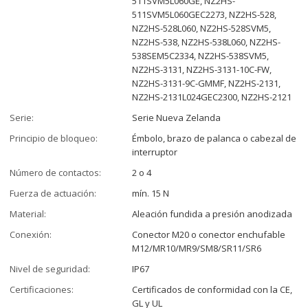
511SVM5L060GE, NZ2HS-
511SVM5L060GEC2273, NZ2HS-528,
NZ2HS-528L060, NZ2HS-528SVM5,
NZ2HS-538, NZ2HS-538L060, NZ2HS-
538SEM5C2334, NZ2HS-538SVM5,
NZ2HS-3131, NZ2HS-3131-10C-FW,
NZ2HS-3131-9C-GMMF, NZ2HS-2131,
NZ2HS-2131L024GEC2300, NZ2HS-2121
Serie:
Serie Nueva Zelanda
Principio de bloqueo:
Émbolo, brazo de palanca o cabezal de
interruptor
Número de contactos:
2 o 4
Fuerza de actuación:
mín. 15 N
Material:
Aleación fundida a presión anodizada
Conexión:
Conector M20 o conector enchufable
M12/MR10/MR9/SM8/SR11/SR6
Nivel de seguridad:
IP67
Certificaciones:
Certificados de conformidad con la CE,
GL y UL