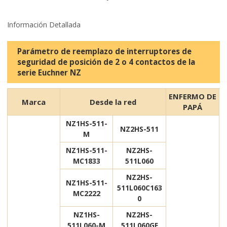
Información Detallada
Parámetro de reemplazo de interruptores de
seguridad de posición de 2 o 4 contactos de la
serie Euchner NZ
ENFERMO DE
Marca
Desde la red
PAPÁ
NZ1HS-511-
NZ2HS-511
M
NZ1HS-511-
NZ2HS-
MC1833
511L060
NZ2HS-
NZ1HS-511-
511L060C163
MC2222
0
NZ1HS-
NZ2HS-
511L060-M
511L060GE