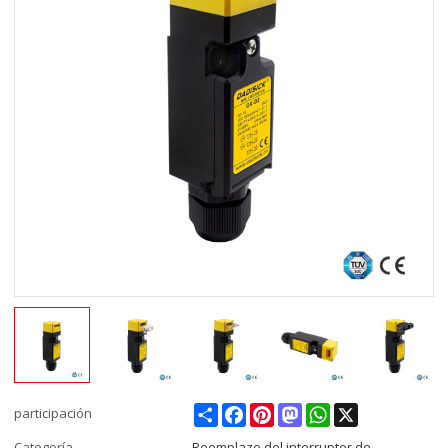
Share
Facebook
Pinterest
Mastodon
WhatsApp
X
participación
Categoría
Reemplazo del interruptor de