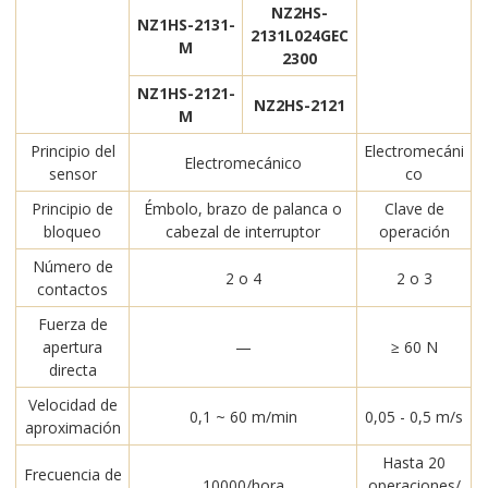
NZ2HS-
NZ1HS-2131-
2131L024GEC
M
2300
NZ1HS-2121-
NZ2HS-2121
M
Principio del
Electromecáni
Electromecánico
sensor
co
Principio de
Émbolo, brazo de palanca o
Clave de
bloqueo
cabezal de interruptor
operación
Número de
2 o 4
2 o 3
contactos
Fuerza de
apertura
—
≥ 60 N
directa
Velocidad de
0,1 ~ 60 m/min
0,05 - 0,5 m/s
aproximación
Hasta 20
Frecuencia de
10000/hora
operaciones/