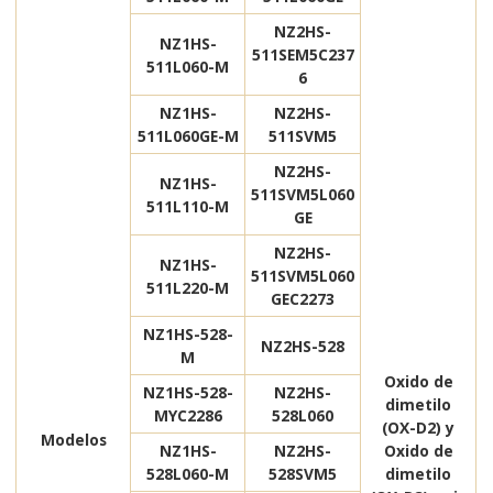
NZ2HS-
NZ1HS-
511SEM5C237
511L060-M
6
NZ1HS-
NZ2HS-
511L060GE-M
511SVM5
NZ2HS-
NZ1HS-
511SVM5L060
511L110-M
GE
NZ2HS-
NZ1HS-
511SVM5L060
511L220-M
GEC2273
NZ1HS-528-
NZ2HS-528
M
Oxido de
NZ1HS-528-
NZ2HS-
dimetilo
MYC2286
528L060
(OX-D2) y
Modelos
NZ1HS-
NZ2HS-
Oxido de
528L060-M
528SVM5
dimetilo