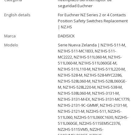
seguridad Euchner
English details
For Euchner NZ Series 2 or 4 Contacts
Position Safety Switches Replacement
| NZ.HS
Marca
DADISICK
Modelo
Serie Nueva Zelanda | NZ1HS-511-M,
NZ1HS-511-MC1833, NZ1HS-511-
MC2222, NZ1HS-511L060-M, NZ1HS-
511L060-M, NZ1HS-511L060GE-M,
NZ1HS-511L110-M, NZ1HS-511L220-M,
NZ1HS-528-M, NZ1HS-528-MYC2286,
NZ1HS-528L060-M, NZ1HS-528L060GE-
M, NZ1HS-528L220-M, NZ1HS-538-M,
NZ1HS-538L060-M, NZ1HS-3131-M,
NZ1HS-3131-M-EX, NZ1HS-3131-MC1779,
NZ1HS-2131-9C-GMMF, NZ1HS-2131-M,
NZ1HS-2121-M, NZ2HS-511, NZ2HS-
511L060, NZ2HS-511L060C1630, NZ2HS-
511L060GE, NZ2HS-511SEM5C2376,
NZ2HS-511SVM5, NZ2HS-