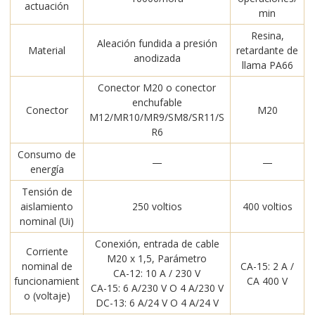
actuación
min
Resina,
Aleación fundida a presión
Material
retardante de
anodizada
llama PA66
Conector M20 o conector
enchufable
Conector
M20
M12/MR10/MR9/SM8/SR11/S
R6
Consumo de
—
—
energía
Tensión de
aislamiento
250 voltios
400 voltios
nominal (Ui)
Conexión, entrada de cable
Corriente
M20 x 1,5, Parámetro
nominal de
CA-15: 2 A /
CA-12: 10 A / 230 V
funcionamient
CA 400 V
CA-15: 6 A/230 V O 4 A/230 V
o (voltaje)
DC-13: 6 A/24 V O 4 A/24 V