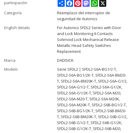
Share
Facebook
Pinterest
Mastodon
WhatsApp
X
participación
Categoría
Reemplazo del interruptor de
seguridad de Autonics
English details
For Autonics SFDL2 Series with Door
and Lock Monitoring 6 Contacts
Solenoid Lock Mechanical Release
Metallic Head Safety Switches
Replacement
Marca
DADISICK
Modelo
Serie SFDL2 | SFDL2-S6A-BG1/2-T,
SFDL2-S6A-BG1/2K-T, SFDL2-S6A-BM20-
T, SFDL2-S6A-BM20K-T, SFDL2-S6A-G1/2,
SFDL2-S6A-G1/2-T, SFDL2-S6A-G1/2K,
SFDL2-S6A-G1/2K-T, SFDL2-S6A-M20,
SFDL2-S6A-M20-T, SFDL2-S6A-M20K,
SFDL2-S6A-M20K-T, SFDL2-S6B-BG1/2-T,
SFDL2-S6B-BG1/2K-T, SFDL2-S6B-BM20-
T, SFDL2-S6B-BM20K-T, SFDL2-S6B-G1/2,
SFDL2-S6B-G1/2-T, SFDL2-S6B-G1/2K,
SFDL2-S6B-G1/2K-T, SFDL2-S6B-M20,