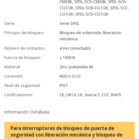
CM20K, SFDL-SCD-CM20K, SFDL-SCA-
CG1/2K, SFDL-SCB-CG1/2K, SFDL-SCC-
CG1/2K, SFDL-SCD-CG1/2K
Serie:
Serie SFDL
Principio de bloqueo:
Bloqueo de solenoide, liberación
mecánica
Número de contactos:
4 (no conectado)
Fuerza de bloqueo:
≥ 1300 N
Material:
Zinc, poliamida 66
Conexión:
M20 o G1/2
Nivel de seguridad:
IP67
Certificaciones:
CE, UKCA, UL, marca S, CCC, RoHS
Información Detallada
Para interruptores de bloqueo de puerta de
seguridad con liberación mecánica y bloqueo de