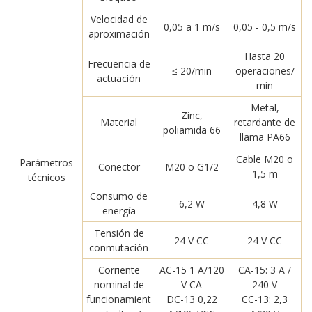
Velocidad de
0,05 a 1 m/s
0,05 - 0,5 m/s
aproximación
Hasta 20
Frecuencia de
≤ 20/min
operaciones/
actuación
min
Metal,
Zinc,
Material
retardante de
poliamida 66
llama PA66
Cable M20 o
Parámetros
Conector
M20 o G1/2
1,5 m
técnicos
Consumo de
6,2 W
4,8 W
energía
Tensión de
24 V CC
24 V CC
conmutación
Corriente
AC-15 1 A/120
CA-15: 3 A /
nominal de
V CA
240 V
funcionamient
DC-13 0,22
CC-13: 2,3