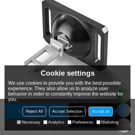
Cookie settings
We use cookies to provide you with the best possible
experience. They also allow us to analyze user
behavior in order to constantly improve the website for
you.
Interruptores de enclavamiento de seguridad con función de
Conecta Ahora
Añadir A La Lista De
bloqueo, accesorios para llave de operación ajustable
Reject All
Accept Selection
Accept all
horizontal/vertical OX-K8
Deseos
Necessary
Analytics
Preferences
Marketing
DADISICK es un fabricante profesional de interruptores de