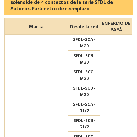
solenoide de 4 contactos de la serie SFDL de
Autonics Parámetro de reemplazo
ENFERMO DE
Marca
Desde la red
PAPÁ
SFDL-SCA-
M20
SFDL-SCB-
M20
SFDL-SCC-
M20
SFDL-SCD-
M20
SFDL-SCA-
G1/2
SFDL-SCB-
G1/2
SFDL-SCC-