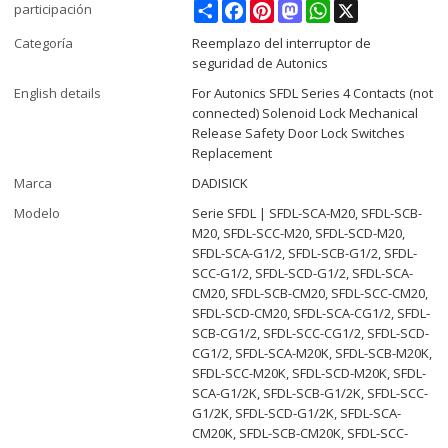
Share
Facebook
Pinterest
Mastodon
WhatsApp
X
participación
Categoría
Reemplazo del interruptor de
seguridad de Autonics
English details
For Autonics SFDL Series 4 Contacts (not
connected) Solenoid Lock Mechanical
Release Safety Door Lock Switches
Replacement
Marca
DADISICK
Modelo
Serie SFDL | SFDL-SCA-M20, SFDL-SCB-
M20, SFDL-SCC-M20, SFDL-SCD-M20,
SFDL-SCA-G1/2, SFDL-SCB-G1/2, SFDL-
SCC-G1/2, SFDL-SCD-G1/2, SFDL-SCA-
CM20, SFDL-SCB-CM20, SFDL-SCC-CM20,
SFDL-SCD-CM20, SFDL-SCA-CG1/2, SFDL-
SCB-CG1/2, SFDL-SCC-CG1/2, SFDL-SCD-
CG1/2, SFDL-SCA-M20K, SFDL-SCB-M20K,
SFDL-SCC-M20K, SFDL-SCD-M20K, SFDL-
SCA-G1/2K, SFDL-SCB-G1/2K, SFDL-SCC-
G1/2K, SFDL-SCD-G1/2K, SFDL-SCA-
CM20K, SFDL-SCB-CM20K, SFDL-SCC-