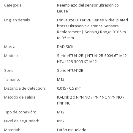
Categoría
Reemplazo del sensor ultrasónico
Leuze
English details
For Leuze HTU412B Series Nickel plated
brass Ultrasonic distance Sensors
Replacement | Sensing Range 0.015 m
to 0.5 mm
Marca
DADISICK
Modelo
Serie HTU412B | HTU412B-500/L6T-M12,
HTU412B-500/LXT-M12
Serie:
Serie HTU412B
Tamaño:
M12
Distancia de detección:
0,015 - 0,5 mm
Método de salida:
IO-Link 2 x NPN NO / PNP NC NPN NO /
PNP NC
Tipo de conexión:
M12
Nivel de seguridad:
IP67
Material:
Latón niquelado