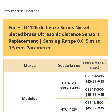
Información Detallada
For HTU412B de Leuze Series Nickel
plated brass Ultrasonic distance Sensors
Replacement | Sensing Range 0.015 m to
0.5 mm Parameter
ENFERMO DE
Marca
Desde la red
PAPÁ
CSB18-500-
J45-E7-V15
HTU412B-
500/L6T-M12
CSB18-500-
J45-E8-V15
Modelos
CSB18-500-
J45-E2-V15
HTU412B-