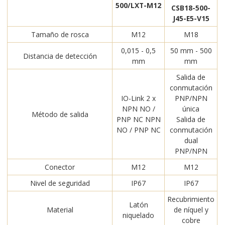
500/LXT-M12
CSB18-500-
J45-E5-V15
Tamaño de rosca
M12
M18
0,015 - 0,5
50 mm - 500
Distancia de detección
mm
mm
Salida de
conmutación
IO-Link 2 x
PNP/NPN
NPN NO /
única
Método de salida
PNP NC NPN
Salida de
NO / PNP NC
conmutación
dual
PNP/NPN
Conector
M12
M12
Nivel de seguridad
IP67
IP67
Recubrimiento
Latón
Material
de níquel y
niquelado
cobre