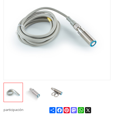
Share
Facebook
Pinterest
Mastodon
WhatsApp
X
participación