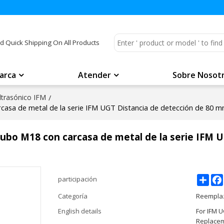
d Quick Shipping On All Products
arca
Atender
Sobre Nosot
ltrasónico IFM
/
rcasa de metal de la serie IFM UGT Distancia de detección de 80
cubo M18 con carcasa de metal de la serie IFM 
Shar
participación
Categoría
Reemplaz
English details
For IFM 
Replacem