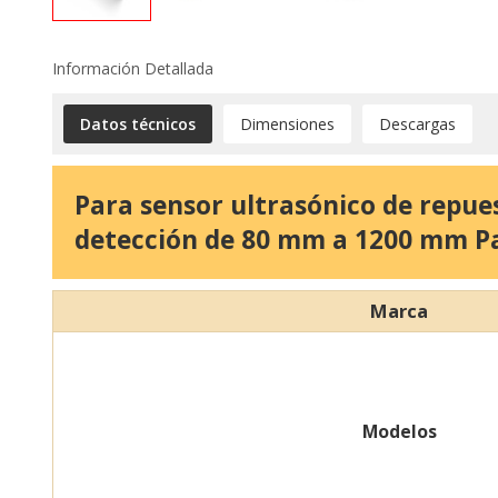
Información Detallada
Datos técnicos
Dimensiones
Descargas
Para sensor ultrasónico de repue
detección de 80 mm a 1200 mm 
Marca
Modelos