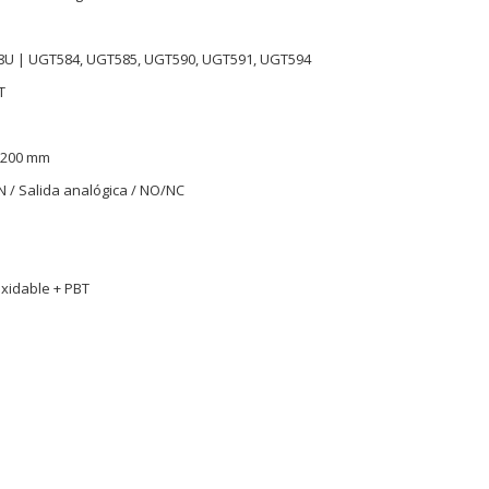
K
8U | UGT584, UGT585, UGT590, UGT591, UGT594
T
1200 mm
N / Salida analógica / NO/NC
oxidable + PBT