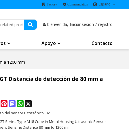
Español
Factory
Commendation
bienvenida,
Iniciar sesión
/
registro
ros
Apoyo
Contacto
 mm a 1200 mm
UGT Distancia de detección de 80 mm a
e
Facebook
Pinterest
Mastodon
WhatsApp
X
o del sensor ultrasónico IFM
UGT Series Type M18 Cube in Metal Housing Ultrasonic Sensor
ent Sensing Distance 80 mm to 1200 mm