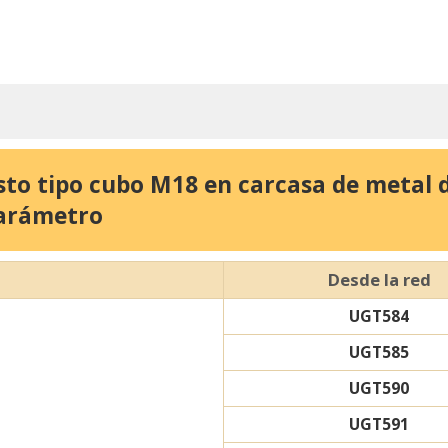
sto tipo cubo M18 en carcasa de metal d
Parámetro
Desde la red
UGT584
UGT585
UGT590
UGT591