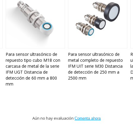
Para sensor ultrasónico de
Para sensor ultrasónico de
R
repuesto tipo cubo M18 con
metal completo de repuesto
u
carcasa de metal de la serie
IFM UIT serie M30 Distancia
l
IFM UGT Distancia de
de detección de 250 mm a
D
detección de 60 mm a 800
2500 mm
m
mm
Aún no hay evaluación
Comenta ahora