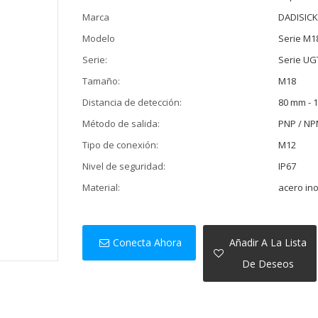
Marca
DADISIC
Modelo
Serie M1
Serie:
Serie UG
Tamaño:
M18
Distancia de detección:
80 mm - 
Método de salida:
PNP / NP
Tipo de conexión:
M12
Nivel de seguridad:
IP67
Material:
acero in
Conecta Ahora
Añadir A La Lista
De Deseos