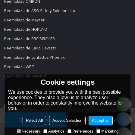
Reemplazo OMRON
Reemplazo de ASO Safety Solutions Inc.
Reemplazo de Mayser
Reemplazo de HOKUYO
Reemplazo de BBC BIRCHER
Reemplazo de Carlo Gavazzi
Reemplazo de contactos Phoenix
Reemplazo WEG
Reemplazo de Wieland
Cookie settings
We use cookies to provide you with the best possible
experience. They also allow us to analyze user
behavior in order to constantly improve the website for
you.
idioma:
Español
Conecta Ahora
Añadir A La Lista De
Reject All
Accept Selection
Accept all
Deseos
Copyright © 2026
Dongguan Dadi Electronic Technology Co., Ltd
Support
Necessary
Analytics
Preferences
Marketing