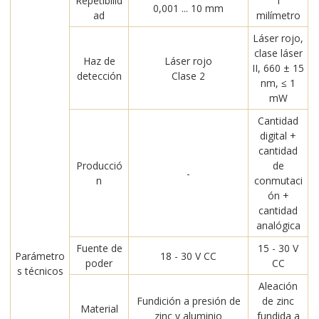
Repetibilid
1
0,001 ... 10 mm
ad
milímetro
Láser rojo,
clase láser
Haz de
Láser rojo
II, 660 ± 15
detección
Clase 2
nm, ≤ 1
mW
Cantidad
digital +
cantidad
Producció
de
-
n
conmutaci
ón +
cantidad
analógica
Fuente de
15 - 30 V
Parámetro
18 - 30 V CC
poder
CC
s técnicos
Aleación
Fundición a presión de
de zinc
Material
zinc y aluminio
fundida a