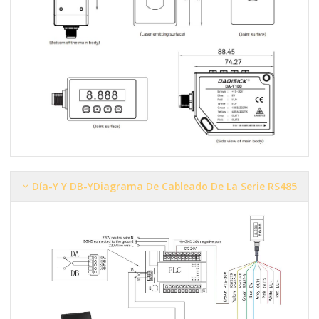
Día-Y Y DB-Y
Diagrama De Cableado De La Serie RS485