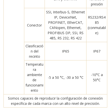
presión
SSI, Interbus-S, Ethernet
IP, DeviceNet,
RS232/RS4
PROFINET, EtherCAT,
85
Conector
CANopen, Ethernet,
(conmutabl
PROFIBUS DP, SSI, RS
e)
485, RS 232, RS 422
Clasificació
n del
IP65
IP67
recinto
Temperatu
ra
ambiente
-10°C a
-5 a 50 °C, -30 a 50 °C
de
50°C
funcionami
ento
Somos capaces de reproducir la configuración de conexión
específica de cada marca con un alto nivel de precisión.