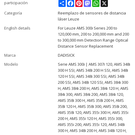
Share
Facebook
Pinterest
Mastodon
WhatsApp
X
participación
Categoría
Reemplazo de sensores de distancia
láser Leuze
English details
For Leuze AMS 300i Series 200 to
120,000 mm, 200 to 200,000 mm and 200
to 300,000 mm Detection Range Optical
Distance Sensor Replacement
Marca
DADISICK
Modelo
Serie AMS 300i | AMS 307i 120, AMS 348i
300 H SSI, AMS 348i 200 H SSI, AMS 348i
120 H SSI, AMS 348i 300 SSI, AMS 348i
200 SSI, AMS 348i 120 SSI, AMS 384i 300
H, AMS 384i 200 H, AMS 384i 120 H, AMS
384i 300, AMS 384i 200, AMS 384i 120,
AMS 358i 300 H, AMS 358i 200 H, AMS
358i 120 H, AMS 358i 300, AMS 358i 200,
AMS 358i 120, AMS 355i 300 H, AMS 355i
200 H, AMS 355i 120 H, AMS 355i 300,
AMS 355i 200, AMS 355i 120, AMS 348i
300 H, AMS 348i 200 H, AMS 348i 120 H,