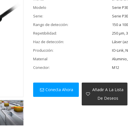
Modelo
Serie P3
Serie:
Serie P3
Rango de detección:
150 a 10
Repetibilidad:
250 µm, 
Haz de detección:
Láser (az
Producción:
IO-Link,
Material
Aluminio,
Conector:
M12
Conecta Ahora
Añadir A La Lista
De Deseos