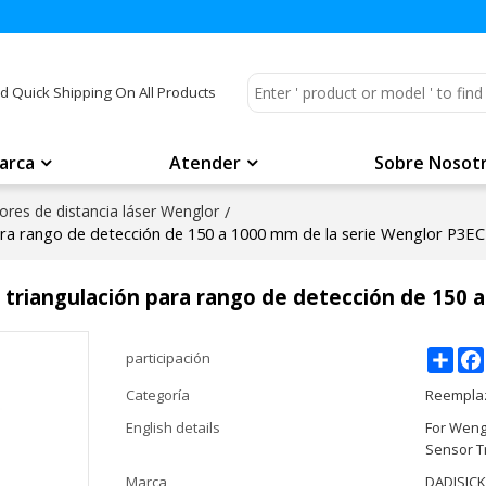
d Quick Shipping On All Products
arca
Atender
Sobre Nosot
res de distancia láser Wenglor
/
para rango de detección de 150 a 1000 mm de la serie Wenglor P3EC
 triangulación para rango de detección de 150 
Shar
participación
Categoría
Reemplaz
English details
For Weng
Sensor T
Marca
DADISIC