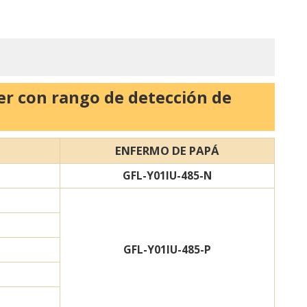
er con rango de detección de
ENFERMO DE PAPÁ
GFL-Y01IU-485-N
GFL-Y01IU-485-P