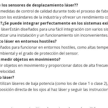
de los sensores de desplazamiento láser?
?
 medidas de control de calidad durante todo el proceso de fa
on los estándares de la industria y ofrecer un rendimiento c
r?
¿Se puede integrar perfectamente en los sistemas ex
 láser
Están diseñados para una fácil integración con varios 
tizar una instalación y un funcionamiento sin inconvenientes
o láser en entornos hostiles?
ados para funcionar en entornos hostiles, como altas temper
biental y el grado de protección del sensor.
r medir objetos en movimiento?
r objetos en movimiento y proporcionar datos de alta frecuen
elocidad.
o láser?
izan láseres de baja potencia (como los de clase 1 o clase 2), 
sición directa de los ojos al haz láser y seguir las instrucci