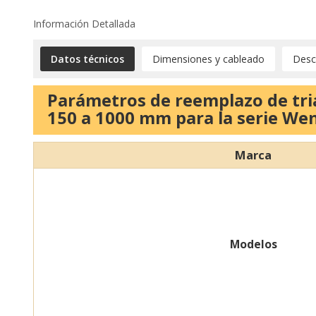
Información Detallada
Datos técnicos
Dimensiones y cableado
Desc
Parámetros de reemplazo de tria
150 a 1000 mm para la serie We
Marca
Modelos