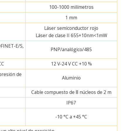
100-1000 milímetros
1 mm
Láser semiconductor rojo
Láser de clase II 655+10nm<1mW
OFINET-E/S,
PNP/analógico/485
CC
12 V-24 V CC +10 %
presión de
Aluminio
Cable compuesto de 8 núcleos de 2 m
IP67
-10 °C a +45 °C
n alto nivel de precisión.