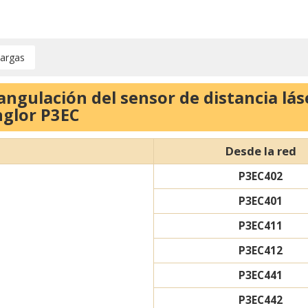
argas
ngulación del sensor de distancia lás
nglor P3EC
Desde la red
P3EC402
P3EC401
P3EC411
P3EC412
P3EC441
P3EC442