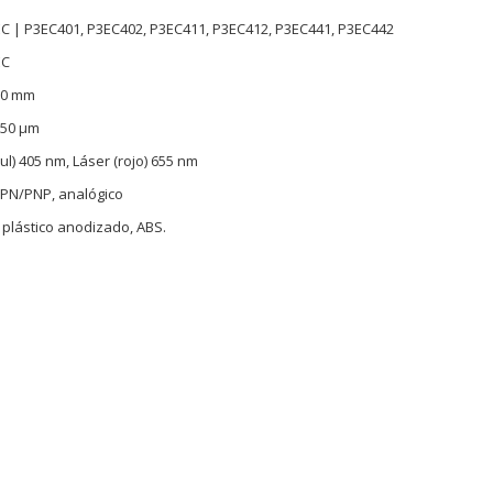
EC | P3EC401, P3EC402, P3EC411, P3EC412, P3EC441, P3EC442
EC
00 mm
350 µm
ul) 405 nm, Láser (rojo) 655 nm
 NPN/PNP, analógico
 plástico anodizado, ABS.