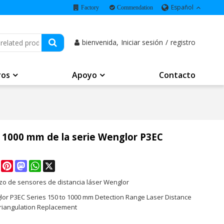
Español
Factory
Commendation
bienvenida,
Iniciar sesión
/
registro
ros
Apoyo
Contacto
a 1000 mm de la serie Wenglor P3EC
e
Facebook
Pinterest
Mastodon
WhatsApp
X
o de sensores de distancia láser Wenglor
lor P3EC Series 150 to 1000 mm Detection Range Laser Distance
riangulation Replacement
K