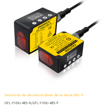
Sensores de distancia láser de la serie GFL-Y
GFL-Y10IU-485-N,
GFL-Y10IU-485-P