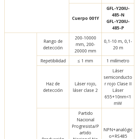
GFL-Y20IU-
485-N
Cuerpo 001Y
GFL-Y20IU-
485-P
200-10000
Rango de
0,1-10 m, 0,1-
mm, 200-
detección
20 m
20000 mm
Repetibilidad
≤ 1 mm
1 milímetro
Láser
semiconducto
Haz de
Láser rojo,
r rojo Clase II
detección
láser clase 2
Láser
655+10nm<1
mW
Partido
Nacional
Progresista/P
NPN+analógic
artido
o+RS485