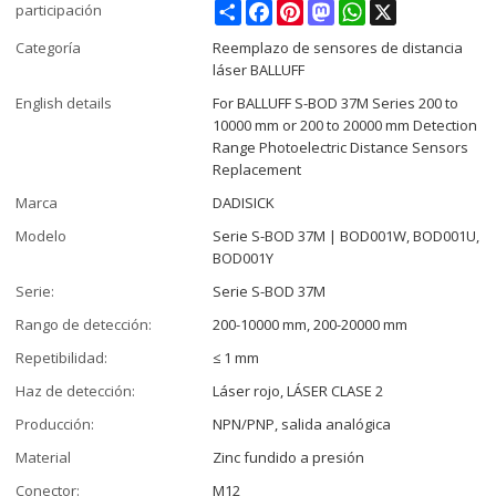
Share
Facebook
Pinterest
Mastodon
WhatsApp
X
participación
Categoría
Reemplazo de sensores de distancia
láser BALLUFF
English details
For BALLUFF S-BOD 37M Series 200 to
10000 mm or 200 to 20000 mm Detection
Range Photoelectric Distance Sensors
Replacement
Marca
DADISICK
Modelo
Serie S-BOD 37M | BOD001W, BOD001U,
BOD001Y
Serie:
Serie S-BOD 37M
Rango de detección:
200-10000 mm, 200-20000 mm
Repetibilidad:
≤ 1 mm
Haz de detección:
Láser rojo, LÁSER CLASE 2
Producción:
NPN/PNP, salida analógica
Material
Zinc fundido a presión
Conector:
M12