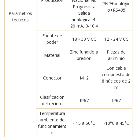
Producción
Nacional No
PNP+analógic
Progresista
o+RS485
Salida
Parámetros
analógica: 4-
técnicos
20 mA, 0-10 V
Fuente de
18 - 30 V CC
12 - 24 V CC
poder
Zinc fundido a
Piezas de
Material
presión
aluminio
Con cable
compuesto de
Conector
M12
8 núcleos de 2
m
Clasificación
IP67
IP67
del recinto
Temperatura
ambiente de
- 15 a 50°C
-10°C a 45°C
funcionamient
o