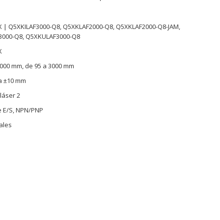
K
X | Q5XKILAF3000-Q8, Q5XKLAF2000-Q8, Q5XKLAF2000-Q8-JAM,
3000-Q8, Q5XKULAF3000-Q8
X
2000 mm, de 95 a 3000 mm
a ±10 mm
láser 2
e E/S, NPN/PNP
ales