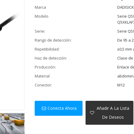
Marca
DADISIC
Modelo
Serie Q5
Q5XKLAF
Serie:
Serie Q5
Rango de detección:
De 95 a 
Repetibilidad:
±0,5 mm 
Haz de detección:
Clase de 
Producción:
Enlace d
Material
abdomin
Conector:
M12
Conecta Ahora
Añadir A La Lista
De Deseos