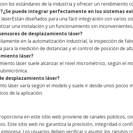
on los estándares de la industria y ofrecer un rendimiento c
r?
¿Se puede integrar perfectamente en los sistemas ex
 láser
Están diseñados para una fácil integración con varios 
tizar una instalación y un funcionamiento sin inconvenientes
s sensores de desplazamiento láser?
amente en la automatización industrial, la inspección de fabri
ca para la medición de distancias y el control de posición de alt
amiento láser?
iento láser suele alcanzar el nivel micrométrico, según el m
submicrónica.
 de desplazamiento láser?
to láser varía según el modelo y suele ir desde unos pocos mi
os de la aplicación.
oporciona en este sitio web proviene de canales públicos, con
s. Este sitio web no garantiza la precisión, integridad o confi
presa. Los usuarios deben verificar y asumir los riesgos cor