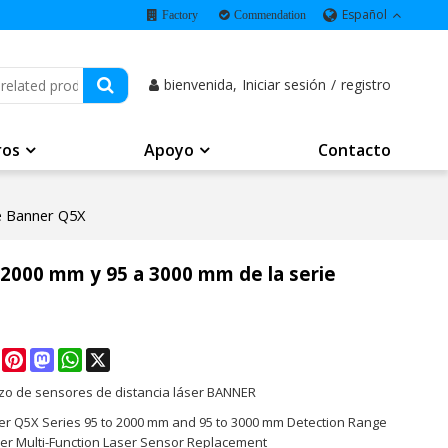
Español
Factory
Commendation
bienvenida,
Iniciar sesión
/
registro
ros
Apoyo
Contacto
ie Banner Q5X
 2000 mm y 95 a 3000 mm de la serie
e
Facebook
Pinterest
Mastodon
WhatsApp
X
o de sensores de distancia láser BANNER
er Q5X Series 95 to 2000 mm and 95 to 3000 mm Detection Range
er Multi-Function Laser Sensor Replacement