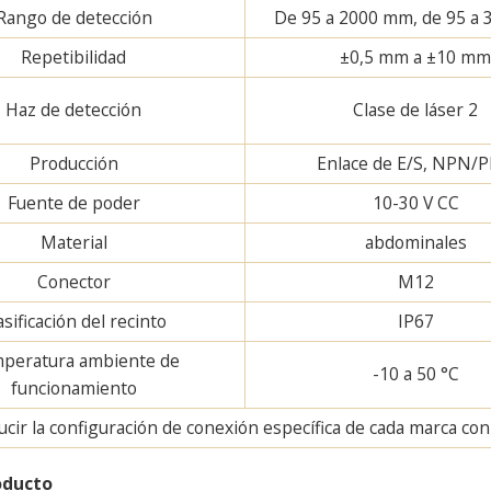
Rango de detección
De 95 a 2000 mm, de 95 a
Repetibilidad
±0,5 mm a ±10 m
Haz de detección
Clase de láser 2
Producción
Enlace de E/S, NPN/
Fuente de poder
10-30 V CC
Material
abdominales
Conector
M12
asificación del recinto
IP67
peratura ambiente de
-10 a 50 °C
funcionamiento
ir la configuración de conexión específica de cada marca con u
oducto