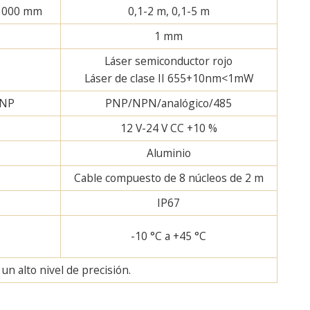
 3000 mm
0,1-2 m, 0,1-5 m
m
1 mm
Láser semiconductor rojo
Láser de clase II 655+10nm<1mW
PNP
PNP/NPN/analógico/485
12 V-24 V CC +10 %
Aluminio
Cable compuesto de 8 núcleos de 2 m
IP67
-10 °C a +45 °C
n alto nivel de precisión.