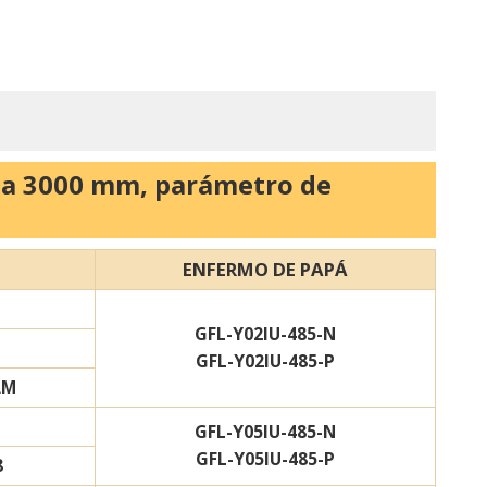
5 a 3000 mm, parámetro de
ENFERMO DE PAPÁ
GFL-Y02IU-485-N
GFL-Y02IU-485-P
AM
GFL-Y05IU-485-N
GFL-Y05IU-485-P
8