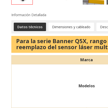
Información Detallada
Datos técnicos
Dimensiones y cableado
Desc
Para la serie Banner Q5X, rang
reemplazo del sensor láser mult
Marca
Modelos