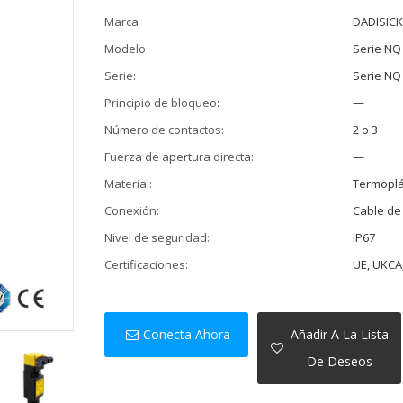
Marca
DADISIC
Modelo
Serie NQ
Serie:
Serie NQ
Principio de bloqueo:
—
Número de contactos:
2 o 3
Fuerza de apertura directa:
—
Material:
Termoplá
Conexión:
Cable de
Nivel de seguridad:
IP67
Certificaciones:
UE, UKCA
Conecta Ahora
Añadir A La Lista
De Deseos