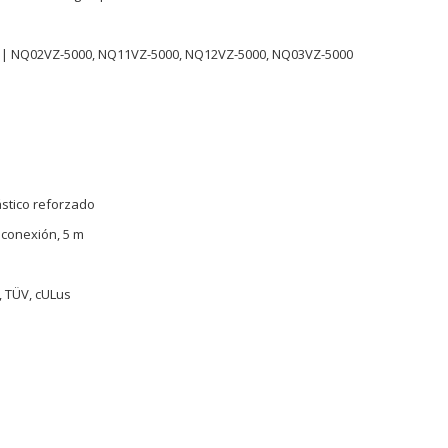
K
 | NQ02VZ-5000, NQ11VZ-5000, NQ12VZ-5000, NQ03VZ-5000
stico reforzado
 conexión, 5 m
, TÜV, cULus