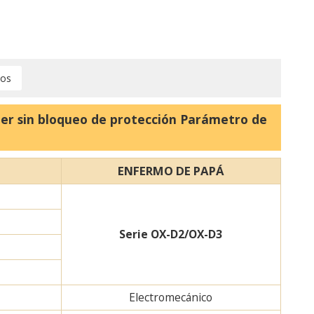
ios
ner sin bloqueo de protección Parámetro de
ENFERMO DE PAPÁ
Serie OX-D2/OX-D3
Electromecánico