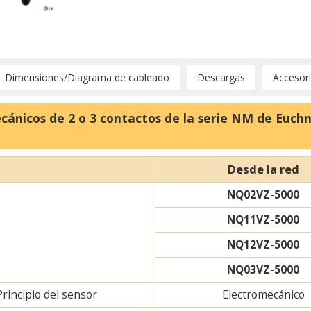
Dimensiones/Diagrama de cableado
Descargas
Accesor
cánicos de 2 o 3 contactos de la serie NM de Euch
Desde la red
NQ02VZ-5000
NQ11VZ-5000
NQ12VZ-5000
NQ03VZ-5000
Principio del sensor
Electromecánico