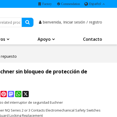
Español
Factory
Commendation
bienvenida,
Iniciar sesión
/
registro
ros
Apoyo
Contacto
e repuesto
uchner sin bloqueo de protección de
e
Facebook
Pinterest
Mastodon
WhatsApp
X
o del interruptor de seguridad Euchner
ner NQ Series 2 or 3 Contacts Electromechanical Safety Switches
Guard Locking Replacement