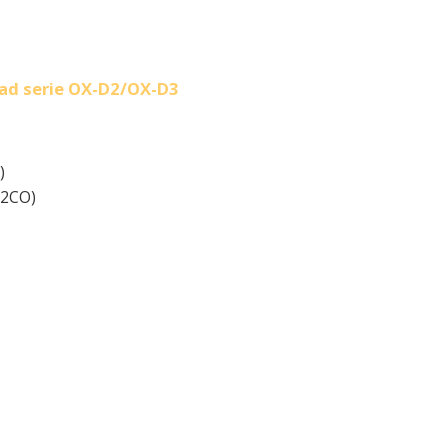
dad serie OX-D2/OX-D3
)
-2CO)