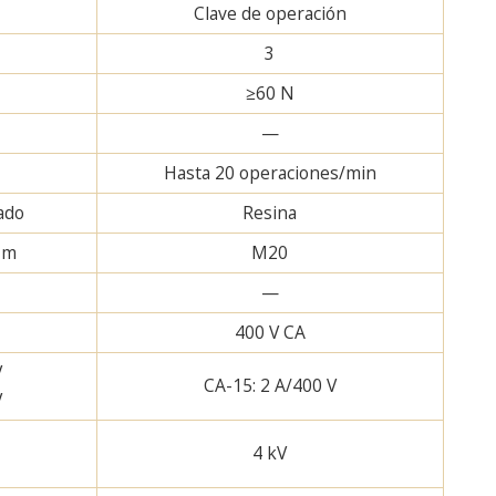
Clave de operación
3
≥60 N
—
Hasta 20 operaciones/min
ado
Resina
5 m
M20
—
400 V CA
V
CA-15: 2 A/400 V
V
4 kV