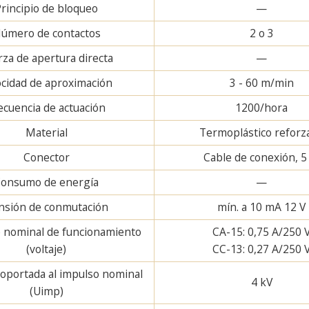
rincipio de bloqueo
—
úmero de contactos
2 o 3
rza de apertura directa
—
ocidad de aproximación
3 - 60 m/min
ecuencia de actuación
1200/hora
Material
Termoplástico reforz
Conector
Cable de conexión, 
onsumo de energía
—
nsión de conmutación
mín. a 10 mA 12 V
e nominal de funcionamiento
CA-15: 0,75 A/250 
(voltaje)
CC-13: 0,27 A/250 
oportada al impulso nominal
4 kV
(Uimp)