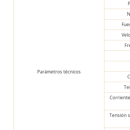
P
N
Fue
Vel
Fr
Parámetros técnicos
C
Te
Corrient
Tensión s