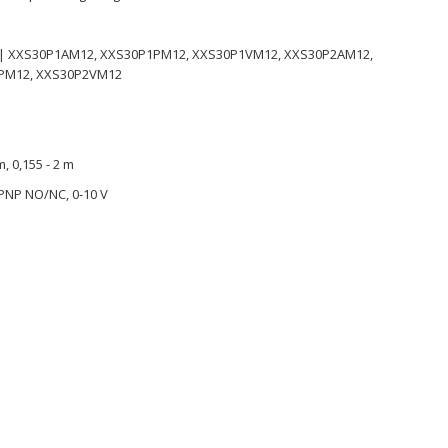
K
 | XXS30P1AM12, XXS30P1PM12, XXS30P1VM12, XXS30P2AM12,
PM12, XXS30P2VM12
m, 0,155 - 2 m
 PNP NO/NC, 0-10 V