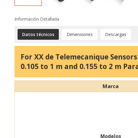
Información Detallada
Datos técnicos
Dimensiones
Descargas
For XX de Telemecanique Sensors
0.105 to 1 m and 0.155 to 2 m Pa
Marca
Modelos