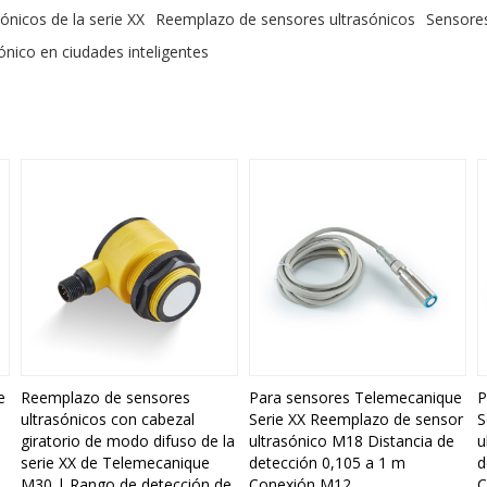
nicos de la serie XX
Reemplazo de sensores ultrasónicos
Sensores
ónico en ciudades inteligentes
e
Reemplazo de sensores
Para sensores Telemecanique
P
ultrasónicos con cabezal
Serie XX Reemplazo de sensor
S
giratorio de modo difuso de la
ultrasónico M18 Distancia de
u
serie XX de Telemecanique
detección 0,105 a 1 m
d
M30 | Rango de detección de
Conexión M12
C