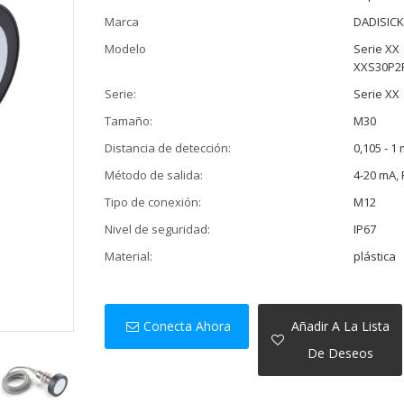
Marca
DADISIC
Modelo
Serie XX
XXS30P2
Serie:
Serie XX
Tamaño:
M30
Distancia de detección:
0,105 - 1 
Método de salida:
4-20 mA,
Tipo de conexión:
M12
Nivel de seguridad:
IP67
Material:
plástica
Conecta Ahora
Añadir A La Lista
De Deseos