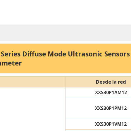
 Series Diffuse Mode Ultrasonic Sensor
rameter
Desde la red
XXS30P1AM12
XXS30P1PM12
XXS30P1VM12