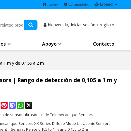
Español
Factory
Commendation
bienvenida,
Iniciar sesión
/
registro
ros
Apoyo
Contacto
a 1 m y de 0,155 a 2 m
ors | Rango de detección de 0,105 a 1 m y
e
Facebook
Pinterest
Mastodon
WhatsApp
X
o de sensor ultrasónico de Telemecanique Sensors
mecanique Sensors XX Series Diffuse Mode Ultrasonic Sensors
ent | Sensing Range 0.105 to 1 m and 0.155 to 2 m