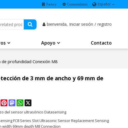
Español
Factory
Commendation
bienvenida,
Iniciar sesión
/
registro
ros
Apoyo
Contacto
mm de profundidad Conexión M8
detección de 3 mm de ancho y 69 mm de
e
Facebook
Pinterest
Mastodon
WhatsApp
X
o del sensor ultrasónico Datasensing
sensing FC8 Series Slot Ultrasonic Sensor Replacement Sensing
 width 69mm depth M8 Connection