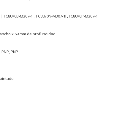
K
8 | FC8U/0B-M307-1F, FC8U/0N-M307-1F, FC8U/0P-M307-1F
8
ancho x 69 mm de profundidad
 PNP, PNP
 pintado