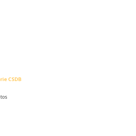
erie CSDB
atos