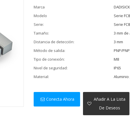
Marca
DADISIC
Modelo
Serie FC
Serie:
Serie FC
Tamaño:
3 mm de 
Distancia de detección:
3 mm
Método de salida:
PNP/PNP,
Tipo de conexión:
M8
Nivel de seguridad:
IP65
Material:
Aluminio
Conecta Ahora
Añadir A La Lista
De Deseos