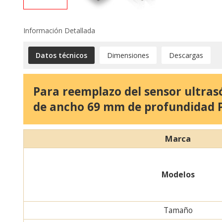
Información Detallada
Datos técnicos
Dimensiones
Descargas
Para reemplazo del sensor ultras
de ancho 69 mm de profundidad 
Marca
Modelos
Tamaño