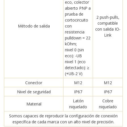
eco, colector
abierto PNP a
prueba de
2 push-pulls,
cortocircuito
compatible
Método de salida
con
con salida IO-
resistencia
Link
pulldown = 22
kOhm;
nivel 0 (sin
eco): -UB
nivel 1 (eco
detectado): ≥
(+UB-2 V)
Conector
M12
M12
Nivel de seguridad
IP67
IP67
Latón
Cobre
Material
niquelado
niquelado
Somos capaces de reproducir la configuración de conexión
específica de cada marca con un alto nivel de precisión.