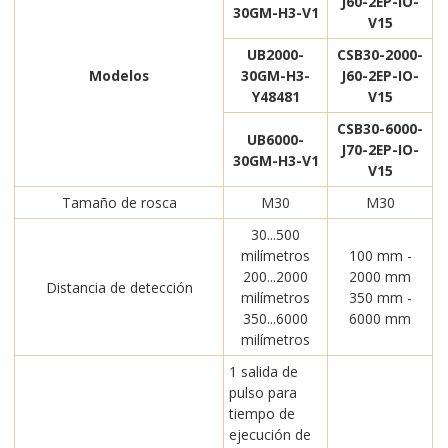
J60-2EP-IO-
30GM-H3-V1
V15
UB2000-
CSB30-2000-
Modelos
30GM-H3-
J60-2EP-IO-
Y48481
V15
CSB30-6000-
UB6000-
J70-2EP-IO-
30GM-H3-V1
V15
Tamaño de rosca
M30
M30
30...500
milímetros
100 mm -
200...2000
2000 mm
Distancia de detección
milímetros
350 mm -
350...6000
6000 mm
milímetros
1 salida de
pulso para
tiempo de
ejecución de