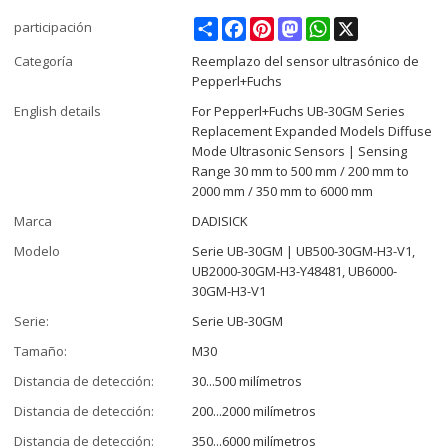
Share
Facebook
Pinterest
Mastodon
WhatsApp
X
participación
Categoría
Reemplazo del sensor ultrasónico de
Pepperl+Fuchs
English details
For Pepperl+Fuchs UB-30GM Series
Replacement Expanded Models Diffuse
Mode Ultrasonic Sensors | Sensing
Range 30 mm to 500 mm / 200 mm to
2000 mm / 350 mm to 6000 mm
Marca
DADISICK
Modelo
Serie UB-30GM | UB500-30GM-H3-V1,
UB2000-30GM-H3-Y48481, UB6000-
30GM-H3-V1
Serie:
Serie UB-30GM
Tamaño:
M30
Distancia de detección:
30...500 milímetros
Distancia de detección:
200...2000 milímetros
Distancia de detección:
350...6000 milímetros