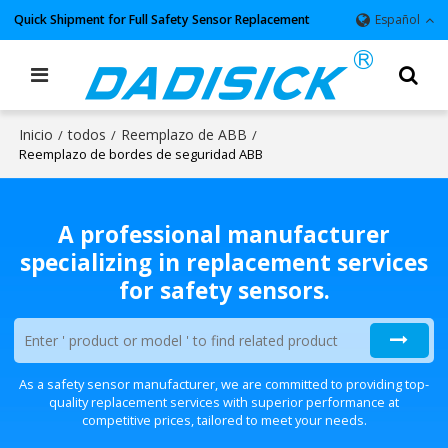
Quick Shipment for Full Safety Sensor Replacement
Español
Inicio
todos
Reemplazo de ABB
/
/
/
Reemplazo de bordes de seguridad ABB
A professional manufacturer
specializing in replacement services
for safety sensors.
As a safety sensor manufacturer, we are committed to providing top-
quality replacement services with superior performance at
competitive prices, tailored to meet your needs.