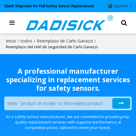
Quick Shipment for Full Safety Sensor Replacement
Español
Inicio
todos
Reemplazo de Carlo Gavazzi
/
/
/
Reemplazo del relé de seguridad de Carlo Gavazzi
A professional manufacturer
specializing in replacement services
for safety sensors.
As a safety sensor manufacturer, we are committed to providing top-
quality replacement services with superior performance at
competitive prices, tailored to meet your needs.