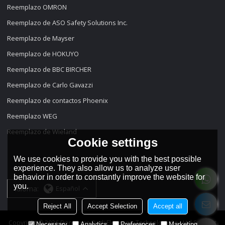
Reemplazo OMRON
Reemplazo de ASO Safety Solutions Inc.
Reemplazo de Mayser
Reemplazo de HOKUYO
Reemplazo de BBC BIRCHER
Reemplazo de Carlo Gavazzi
Reemplazo de contactos Phoenix
Reemplazo WEG
Reemplazo de Wieland
Cookie settings
We use cookies to provide you with the best possible
experience. They also allow us to analyze user
behavior in order to constantly improve the website for
you.
idioma:
Español
Reject All
Accept Selection
Accept all
Copyright © 2026
Dongguan Dadi Electronic Technology Co., Ltd
Support
Necessary
Analytics
Preferences
Marketing