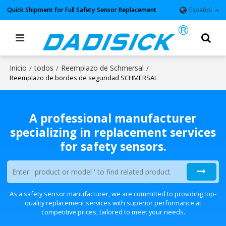
Quick Shipment for Full Safety Sensor Replacement
Español
Inicio
todos
Reemplazo de Schmersal
/
/
/
Reemplazo de bordes de seguridad SCHMERSAL
A professional manufacturer
specializing in replacement services
for safety sensors.
As a safety sensor manufacturer, we are committed to providing top-
quality replacement services with superior performance at
competitive prices, tailored to meet your needs.