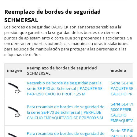
Reemplazo de bordes de seguridad
SCHMERSAL
Los bordes de seguridad DADISICK son sensores sensibles a la
presión que garantizan la seguridad de los bordes de cierre en
puntos de aplastamiento o corte que son propensos a accidentes. Se
encuentran en puertas automáticas, máquinas u otras instalaciones
para equipos de manipulación para proteger a las personas o a las
máquinas de daños.
Reemplazo de bordes de seguridad
imagen
modelo
SCHMERSAL
Recambio de borde de seguridad para la
Serie SE-P40 |
serie SE-P40 de Schmersal | PAQUETE SE-
PAQUETE SE-P
P40-1250. CAUCHO PROF. 1,25 M
CAUCHO PROF.
Serie SE-P70 |
Para recambio de bordes de seguridad de
5000 PERFIL D
la serie SE-P70 de Schmersal | PERFIL DE
CAUCHO
CAUCHO EMPAQUETADO SE-P70-5000 5 M
EMPAQUETAD
Serie SE-P40 |
Para recambio de bordes de seguridad de
PAQUETE SE-P