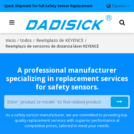
Quick Shipment for Full Safety Sensor Replacement
Español
Inicio
todos
Reemplazo de KEYENCE
/
/
/
Reemplazo de sensores de distancia láser KEYENCE
A professional manufacturer
specializing in replacement services
for safety sensors.
As a safety sensor manufacturer, we are committed to providing top-
quality replacement services with superior performance at
competitive prices, tailored to meet your needs.