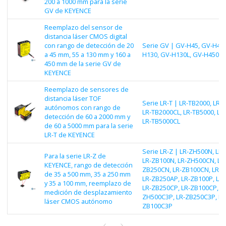
200 a 1000 mm para la serie
GV de KEYENCE
Reemplazo del sensor de
distancia láser CMOS digital
con rango de detección de 20
Serie GV | GV-H45, GV-H45L
a 45 mm, 55 a 130 mm y 160 a
H130, GV-H130L, GV-H450, 
450 mm de la serie GV de
KEYENCE
Reemplazo de sensores de
distancia láser TOF
Serie LR-T | LR-TB2000, LR-
autónomos con rango de
LR-TB2000CL, LR-TB5000, LR
detección de 60 a 2000 mm y
LR-TB5000CL
de 60 a 5000 mm para la serie
LR-T de KEYENCE
Serie LR-Z | LR-ZH500N, LR
Para la serie LR-Z de
LR-ZB100N, LR-ZH500CN, LR
KEYENCE, rango de detección
ZB250CN, LR-ZB100CN, LR-Z
de 35 a 500 mm, 35 a 250 mm
LR-ZB250AP, LR-ZB100P, LR
y 35 a 100 mm, reemplazo de
LR-ZB250CP, LR-ZB100CP, LR
medición de desplazamiento
ZH500C3P, LR-ZB250C3P, LR
láser CMOS autónomo
ZB100C3P