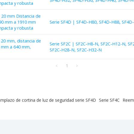
SF4D-H32, SF4D-H36, SF4D-H40, SF4D-H
mpacta y robusta
e 20 mm Distancia de
1590 mm a 1910 mm
Serie SF4D | SF4D-H80, SF4D-H88, SF4D
mpacta y robusta
e 20 mm, distancia de
Serie SF2C | SF2C-H8-N, SF2C-H12-N, S
60 mm a 640 mm,
SF2C-H28-N, SF2C-H32-N
1
mplazo de cortina de luz de seguridad serie SF4D
Serie SF4C
Reemp