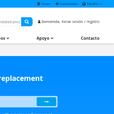
Español
Factory
Commendation
bienvenida,
Iniciar sesión
/
registro
ros
Apoyo
Contacto
 replacement