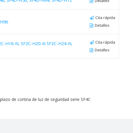
48, SF4D-H56, SF4D-H64, SF4D-H72
Detalles
Cita rápida
-H96
Detalles
Cita rápida
F2C-H16-N, SF2C-H20-N SF2C-H24-N,
Detalles
lazo de cortina de luz de seguridad serie SF4C