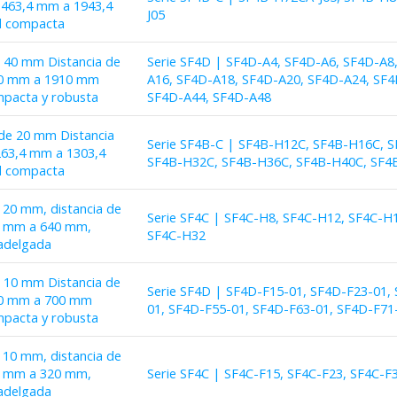
 1463,4 mm a 1943,4
J05
d compacta
e 40 mm Distancia de
Serie SF4D | SF4D-A4, SF4D-A6, SF4D-A8
150 mm a 1910 mm
A16, SF4D-A18, SF4D-A20, SF4D-A24, SF4
mpacta y robusta
SF4D-A44, SF4D-A48
 de 20 mm Distancia
Serie SF4B-C | SF4B-H12C, SF4B-H16C, 
263,4 mm a 1303,4
SF4B-H32C, SF4B-H36C, SF4B-H40C, SF4
d compacta
e 20 mm, distancia de
Serie SF4C | SF4C-H8, SF4C-H12, SF4C-H
60 mm a 640 mm,
SF4C-H32
radelgada
e 10 mm Distancia de
Serie SF4D | SF4D-F15-01, SF4D-F23-01,
140 mm a 700 mm
01, SF4D-F55-01, SF4D-F63-01, SF4D-F71
mpacta y robusta
e 10 mm, distancia de
60 mm a 320 mm,
Serie SF4C | SF4C-F15, SF4C-F23, SF4C-F
radelgada