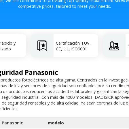
er, we are committed to providing top-quality replacement service
competitive prices, tailored to meet your needs.
 rápido y
Certificación TUV,
lizado
CE, UL, ISO9001
eguridad Panasonic
 productos fotoeléctricos de alta gama. Centrados en la investigación
nas de luz y sensores de seguridad son confiables por su rendimien
stros productos reducen los accidentes laborales y garantizan la s
seguridad industrial. Con más de 4000 modelos, DADISICK aprovecha
 de seguridad rentables y de alta calidad. Ya sean cortinas de luz
ficientes.
d Panasonic
modelo