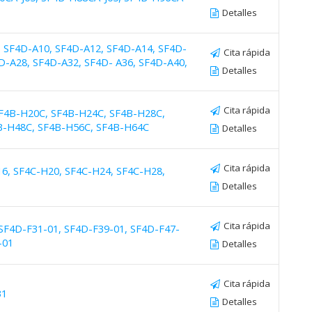
Detalles
, SF4D-A10, SF4D-A12, SF4D-A14, SF4D-
Cita rápida
D-A28, SF4D-A32, SF4D- A36, SF4D-A40,
Detalles
Cita rápida
SF4B-H20C, SF4B-H24C, SF4B-H28C,
B-H48C, SF4B-H56C, SF4B-H64C
Detalles
Cita rápida
16, SF4C-H20, SF4C-H24, SF4C-H28,
Detalles
Cita rápida
 SF4D-F31-01, SF4D-F39-01, SF4D-F47-
-01
Detalles
Cita rápida
31
Detalles