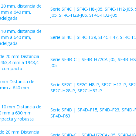
e 20 mm, distancia de
Serie SF4C | SF4C-H8-J05, SF4C-H12-J05,
60 mm a 640 mm,
J05, SF4C-H28-J05, SF4C-H32-J05
radelgada
e 10 mm, distancia de
00 mm a 640 mm,
Serie SF4C | SF4C-F39, SF4C-F47, SF4C-F
radelgada
 de 20 mm Distancia
Serie SF4B-C | SF4B-H72CA-J05, SF4B-H
 1463,4 mm a 1943,4
J05
d compacta
0 mm Distancia de
Serie SF2C | SF2C-H8-P, SF2C-H12-P, SF
60 mm a 640 mm
SF2C-H28-P, SF2C-H32-P
e 10 mm Distancia de
Serie SF4D | SF4D-F15, SF4D-F23, SF4D-
150 mm a 630 mm
SF4D-F63
mpacta y robusta
 de 20 mm Distancia
Serie SF4B-C | SF4B-H72CA-J05, SF4B-H