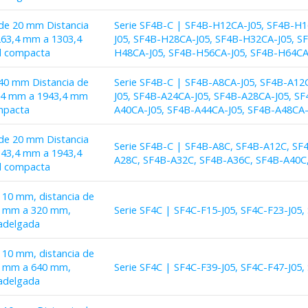
 de 20 mm Distancia
Serie SF4B-C | SF4B-H12CA-J05, SF4B-H
263,4 mm a 1303,4
J05, SF4B-H28CA-J05, SF4B-H32CA-J05, S
d compacta
H48CA-J05, SF4B-H56CA-J05, SF4B-H64CA
 40 mm Distancia de
Serie SF4B-C | SF4B-A8CA-J05, SF4B-A12
3,4 mm a 1943,4 mm
J05, SF4B-A24CA-J05, SF4B-A28CA-J05, S
mpacta
A40CA-J05, SF4B-A44CA-J05, SF4B-A48CA-
 de 20 mm Distancia
Serie SF4B-C | SF4B-A8C, SF4B-A12C, SF
343,4 mm a 1943,4
A28C, SF4B-A32C, SF4B-A36C, SF4B-A40C
d compacta
e 10 mm, distancia de
60 mm a 320 mm,
Serie SF4C | SF4C-F15-J05, SF4C-F23-J05,
radelgada
e 10 mm, distancia de
00 mm a 640 mm,
Serie SF4C | SF4C-F39-J05, SF4C-F47-J05,
radelgada