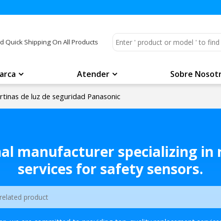
d Quick Shipping On All Products
arca
Atender
Sobre Nosot
tinas de luz de seguridad Panasonic
nal manufacturer specializing in
services for safety sensors.