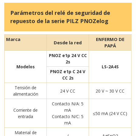
Parámetros del relé de seguridad de
repuesto de la serie PILZ PNOZelog
Marca
ENFERMO DE
Desde la red
PAPÁ
PNOZ e1p 24 V CC
2s
Modelos
LS-2A4S
PNOZ e1p C 24 V
CC 2s
Tensión de
24 V CC
20 V ~ 30 V CC
alimentación
Contacto N/A: 5
Corriente de
mA
≤50 mA (24 V CC)
entrada
Contacto N/C: 5
mA
Material de
/
AgSnO2