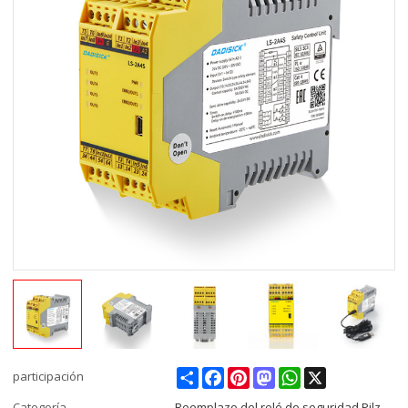
Share
Facebook
Pinterest
Mastodon
WhatsApp
X
participación
Categoría
Reemplazo del relé de seguridad Pilz