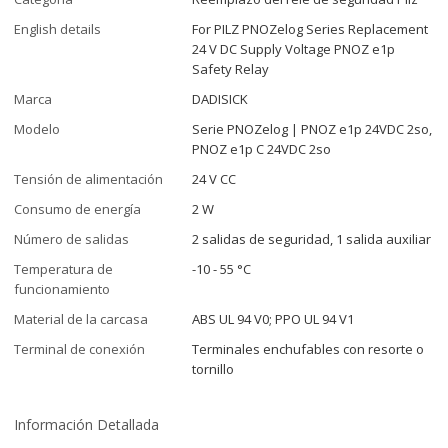
English details
For PILZ PNOZelog Series Replacement
24 V DC Supply Voltage PNOZ e1p
Safety Relay
Marca
DADISICK
Modelo
Serie PNOZelog | PNOZ e1p 24VDC 2so,
PNOZ e1p C 24VDC 2so
Tensión de alimentación
24 V CC
Consumo de energía
2 W
Número de salidas
2 salidas de seguridad, 1 salida auxiliar
Temperatura de
-10 - 55 °C
funcionamiento
Material de la carcasa
ABS UL 94 V0; PPO UL 94 V1
Terminal de conexión
Terminales enchufables con resorte o
tornillo
Información Detallada