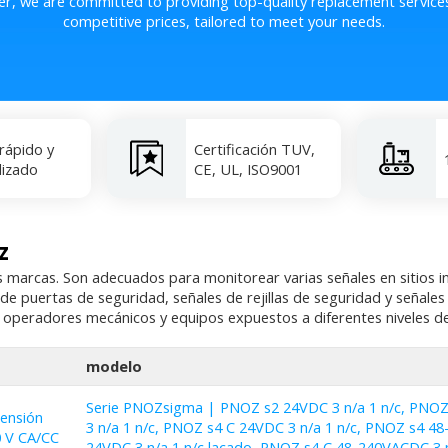
er, we are committed to providing top-quality replacement service
competitive prices, tailored to meet your needs.
 rápido y
Certificación TUV,
lizado
CE, UL, ISO9001
z
marcas. Son adecuados para monitorear varias señales en sitios ind
de puertas de seguridad, señales de rejillas de seguridad y señal
os operadores mecánicos y equipos expuestos a diferentes niveles de
modelo
Serie PNOZsigma | PNOZ s2 24VDC 3 n/a 1 n/c, PNOZ
ensión
3 n/a 1 n/c, PNOZ s4 C 24VDC 3 n/a 1 n/c, PNOZ s4 4
0 V CA/CC
24VDC 3 n/a 1 n/c lacado, PNOZ s4 C 48-240VACDC 3 