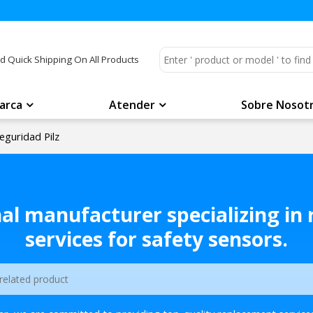
d Quick Shipping On All Products
arca
Atender
Sobre Nosot
eguridad Pilz
nal manufacturer specializing in
services for safety sensors.