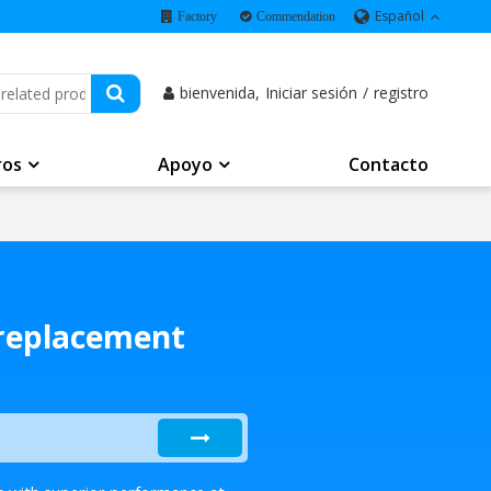
Español
Factory
Commendation
bienvenida,
Iniciar sesión
/
registro
ros
Apoyo
Contacto
 replacement