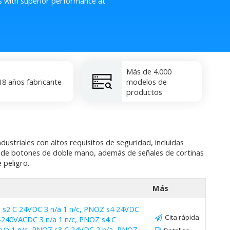
s with superior performance at
Más de 4.000
18 años fabricante
modelos de
productos
ustriales con altos requisitos de seguridad, incluidas
es de botones de doble mano, además de señales de cortinas
 peligro.
Más
 s2 C 24VDC 3 n/a 1 n/c, PNOZ s4 24VDC
Cita rápida
8-240VACDC 3 n/a 1 n/c, PNOZ s4 C
n/a 1 n/c, PNOZ s3 C 24VDC 2 n/a, PNOZ