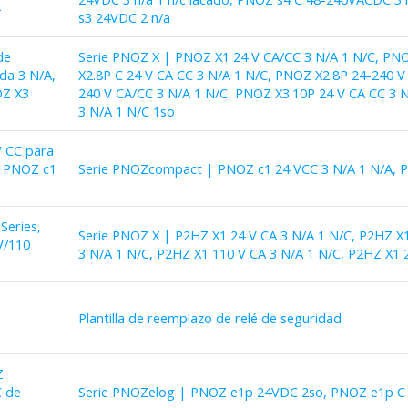
s3 24VDC 2 n/a
de
Serie PNOZ X | PNOZ X1 24 V CA/CC 3 N/A 1 N/C, PNO
ida 3 N/A,
X2.8P C 24 V CA CC 3 N/A 1 N/C, PNOZ X2.8P 24-240 V
OZ X3
240 V CA/CC 3 N/A 1 N/C, PNOZ X3.10P 24 V CA CC 3 N
3 N/A 1 N/C 1so
V CC para
d PNOZ c1
Serie PNOZcompact | PNOZ c1 24 VCC 3 N/A 1 N/A, 
Series,
Serie PNOZ X | P2HZ X1 24 V CA 3 N/A 1 N/C, P2HZ X1
V/110
3 N/A 1 N/C, P2HZ X1 110 V CA 3 N/A 1 N/C, P2HZ X1 
Plantilla de reemplazo de relé de seguridad
Z
C de
Serie PNOZelog | PNOZ e1p 24VDC 2so, PNOZ e1p C