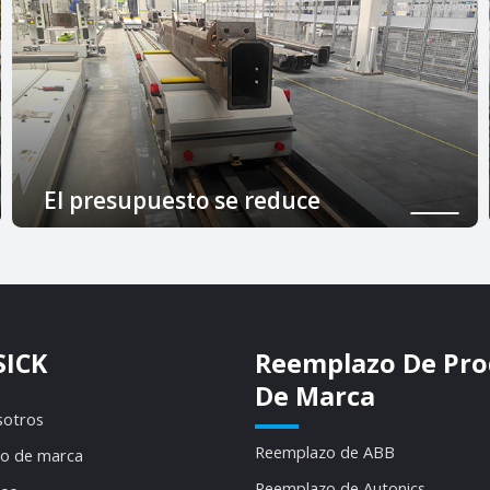
El presupuesto se reduce
El presupuesto de compras cambia y se
selecciona una nueva marca para comparar
SICK
Reemplazo De Pro
De Marca
sotros
Reemplazo de ABB
o de marca
Reemplazo de Autonics