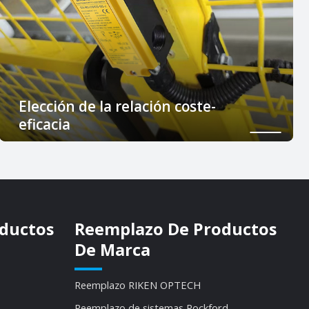
Elección de la relación coste-
eficacia
DADISICK tiene una rica variedad de categorías,
buena calidad y mayor rentabilidad.
ductos
Reemplazo De Productos
De Marca
Reemplazo RIKEN OPTECH
Reemplazo de sistemas Rockford