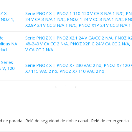
OZ X
Serie PNOZ X | PNOZ 1 110-120 V CA 3 N/A 1 N/C, PN
PNOZ 1,
24 V CA 3 N/A 1 N/C, PNOZ 1 24 V CC 3 N/A 1 N/C, PN
X2.9P 24 V CC 3 N/A 1 N/C, PNOZ X1P 24 V CC 3 N/A 1
de
Serie PNOZ X | PNOZ X2.1 24 V CA/CC 2 N/A, PNOZ X
alidas NA
48-240 V CA CC 2 N/A, PNOZ X2P C 24 V CA CC 2 N/A,
dad
V CA CC 2 N/A
 Series
Serie PNOZ X | PNOZ X7 230 VAC 2 no, PNOZ X7 120 
 V, 120
X7 115 VAC 2 no, PNOZ X7 110 VAC 2 no
1
ad de parada
Relé de seguridad de doble canal
Relé de emergencia