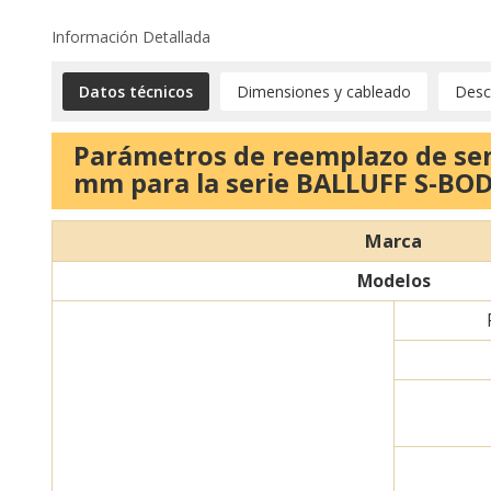
Información Detallada
Datos técnicos
Dimensiones y cableado
Desc
Parámetros de reemplazo de sens
mm para la serie BALLUFF S-BOD
Marca
Modelos