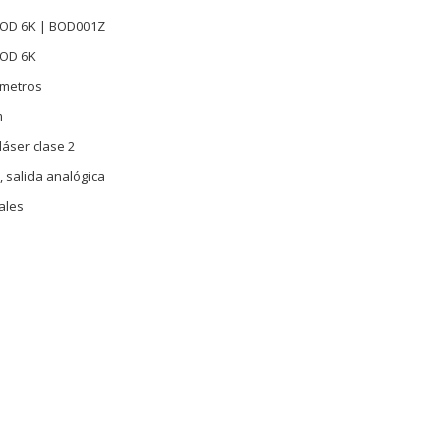
BOD 6K | BOD001Z
BOD 6K
ímetros
m
 láser clase 2
 salida analógica
ales