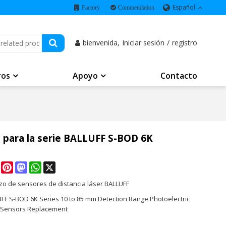
Español
Factory
Commendation
bienvenida,
Iniciar sesión
/
registro
ros
Apoyo
Contacto
 para la serie BALLUFF S-BOD 6K
e
Facebook
Pinterest
Mastodon
WhatsApp
X
o de sensores de distancia láser BALLUFF
UFF S-BOD 6K Series 10 to 85 mm Detection Range Photoelectric
 Sensors Replacement
K