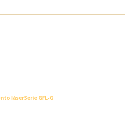
nto láser
Serie GFL-G