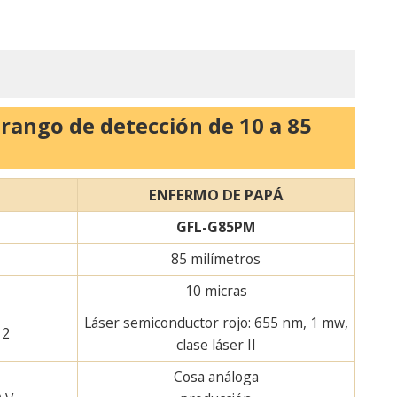
rango de detección de 10 a 85
ENFERMO DE PAPÁ
GFL-G85PM
85 milímetros
10 micras
Láser semiconductor rojo: 655 nm, 1 mw,
 2
clase láser II
Cosa análoga