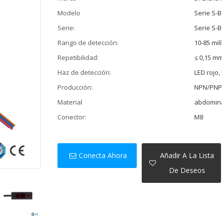
Modelo
Serie S-
Serie:
Serie S-
Rango de detección:
10-85 mil
Repetibilidad:
≤ 0,15 m
Haz de detección:
LED rojo,
Producción:
NPN/PNP,
Material
abdomin
Conector:
M8
Conecta Ahora
Añadir A La Lista
De Deseos