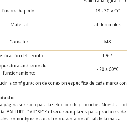
Salida analógica: 1-1
Fuente de poder
13 - 30 V CC
Material
abdominales
Conector
M8
asificación del recinto
IP67
peratura ambiente de
- 20 a 60°C
funcionamiento
ir la configuración de conexión específica de cada marca con u
oducto
a página son solo para la selección de productos. Nuestra cor
cial BALLUFF. DAIDSICK ofrece reemplazos para productos de m
ales, comuníquese con el representante oficial de la marca.