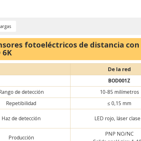
argas
ores fotoeléctricos de distancia con 
 6K
De la red
BOD001Z
Rango de detección
10-85 milímetros
Repetibilidad
≤ 0,15 mm
Haz de detección
LED rojo, láser clase
PNP NO/NC
Producción