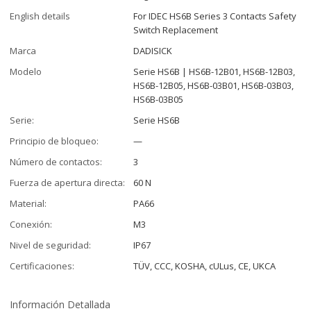
English details
For IDEC HS6B Series 3 Contacts Safety
Switch Replacement
Marca
DADISICK
Modelo
Serie HS6B | HS6B-12B01, HS6B-12B03,
HS6B-12B05, HS6B-03B01, HS6B-03B03,
HS6B-03B05
Serie:
Serie HS6B
Principio de bloqueo:
—
Número de contactos:
3
Fuerza de apertura directa:
60 N
Material:
PA66
Conexión:
M3
Nivel de seguridad:
IP67
Certificaciones:
TÜV, CCC, KOSHA, cULus, CE, UKCA
Información Detallada