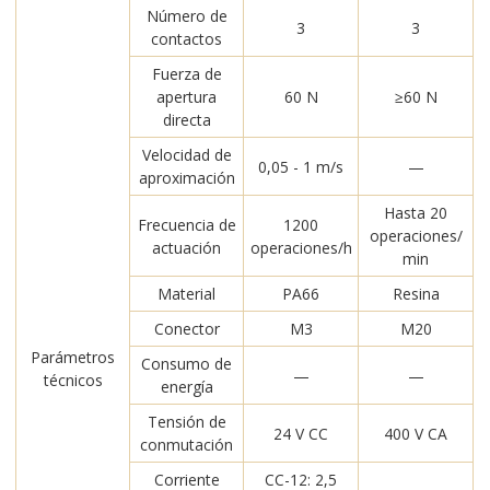
Número de
3
3
contactos
Fuerza de
apertura
60 N
≥60 N
directa
Velocidad de
0,05 - 1 m/s
—
aproximación
Hasta 20
Frecuencia de
1200
operaciones/
actuación
operaciones/h
min
Material
PA66
Resina
Conector
M3
M20
Parámetros
Consumo de
—
—
técnicos
energía
Tensión de
24 V CC
400 V CA
conmutación
Corriente
CC-12: 2,5