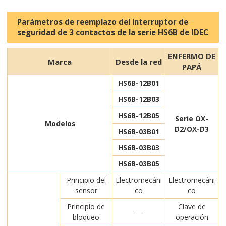
Parámetros de reemplazo del interruptor de
seguridad de 3 contactos de la serie HS6B de IDEC
ENFERMO DE
Marca
Desde la red
PAPÁ
HS6B-12B01
HS6B-12B03
HS6B-12B05
Serie OX-
Modelos
D2/OX-D3
HS6B-03B01
HS6B-03B03
HS6B-03B05
Principio del
Electromecáni
Electromecáni
sensor
co
co
Principio de
Clave de
—
bloqueo
operación