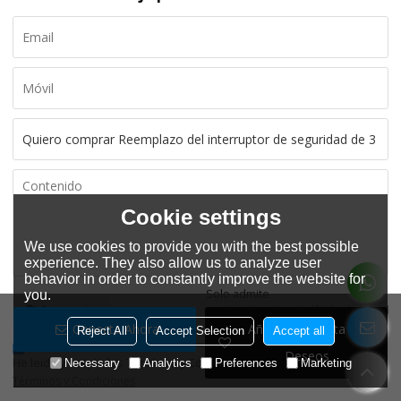
Cookie settings
We use cookies to provide you with the best possible
experience. They also allow us to analyze user
behavior in order to constantly improve the website for
Solo admite
you.
.rar/.zip/.jpg/.png/.gif/.doc/.xls/.pdf,
Accesorios
máximo 20M
Conecta Ahora
Añadir A La Lista De
Reject All
Accept Selection
Accept all
Deseos
He leido y acepto los Términos y Condiciones de este servicio,
Necessary
Analytics
Preferences
Marketing
Términos y Condiciones