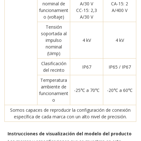
nominal de
A/30 V
CA-15: 2
funcionamient
CC-15: 2,3
A/400 V
o (voltaje)
A/30 V
Tensión
soportada al
impulso
4 kV
4 kV
nominal
(Uimp)
Clasificación
IP67
IP65 / IP67
del recinto
Temperatura
ambiente de
-25℃ a 70℃
-20℃ a 60℃
funcionamient
o
Somos capaces de reproducir la configuración de conexión
específica de cada marca con un alto nivel de precisión.
Instrucciones de visualización del modelo del producto