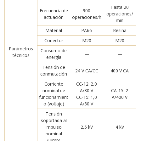
Hasta 20
Frecuencia de
900
operaciones/
actuación
operaciones/h
min
Material
PA66
Resina
Conector
M20
M20
Parámetros
Consumo de
—
—
técnicos
energía
Tensión de
24 V CA/CC
400 V CA
conmutación
Corriente
CC-12: 2,0
nominal de
A/30 V
CA-15: 2
funcionamient
CC-15: 1,0
A/400 V
o (voltaje)
A/30 V
Tensión
soportada al
impulso
2,5 kV
4 kV
nominal
(Uimp)