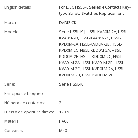
English details
For IDEC HS5L-K Series 4 Contacts Key-
type Safety Switches Replacement
Marca
DADISICK
Modelo
Serie HS5L-K | HS5L-KVA0M-2A, HS5L-
KVA0M-2B, HS5L-KVA0M-2C, HS5L-
KVD0M-2A, HS5L-KVD0M-2B, HS5L-
KVD0M-2C, HS5L-KDD0M-2A, HS5L-
KDD0M-2B, HS5L- KDD0M-2C, HS5L-
KVA0LM-2A, HS5L-KVA0LM-2B, HS5L-
KVA0LM-2C, HS5L-KVD0LM-2A, HS5L-
KVD0LM-2B, HS5L-KVD0LM-2C
Serie:
Serie HS5L-K
Principio de bloqueo:
—
Número de contactos:
2
Fuerza de apertura directa:
120 N
Material:
PA66
Conexión:
M20