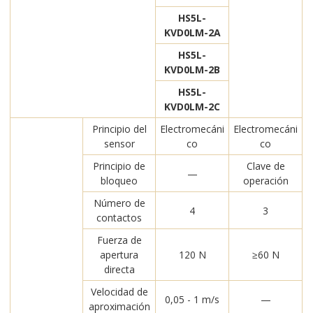
HS5L-
KVD0LM-2A
HS5L-
KVD0LM-2B
HS5L-
KVD0LM-2C
Principio del
Electromecáni
Electromecáni
sensor
co
co
Principio de
Clave de
—
bloqueo
operación
Número de
4
3
contactos
Fuerza de
apertura
120 N
≥60 N
directa
Velocidad de
0,05 - 1 m/s
—
aproximación