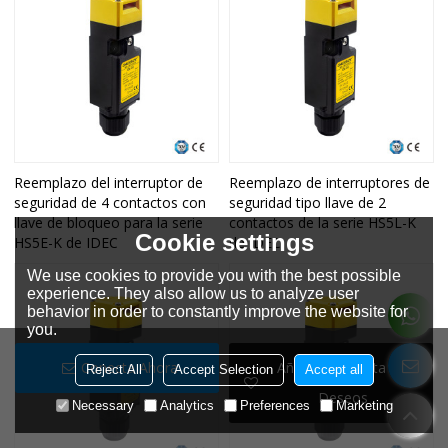
Reemplazo del interruptor de
Reemplazo de interruptores de
seguridad de 4 contactos con
seguridad tipo llave de 2
llave de bloqueo para la serie
contactos de la serie HS5L-K
Cookie settings
HS5E-K de IDEC
de IDEC
We use cookies to provide you with the best possible
experience. They also allow us to analyze user
behavior in order to constantly improve the website for
you.
Conecta Ahora
Añadir A La Lista De
Reject All
Accept Selection
Accept all
Deseos
Necessary
Analytics
Preferences
Marketing