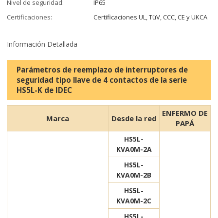
Nivel de seguridad:
IP65
Certificaciones:
Certificaciones UL, TüV, CCC, CE y UKCA
Información Detallada
Parámetros de reemplazo de interruptores de
seguridad tipo llave de 4 contactos de la serie
HS5L-K de IDEC
ENFERMO DE
Marca
Desde la red
PAPÁ
HS5L-
KVA0M-2A
HS5L-
KVA0M-2B
HS5L-
KVA0M-2C
HS5L-