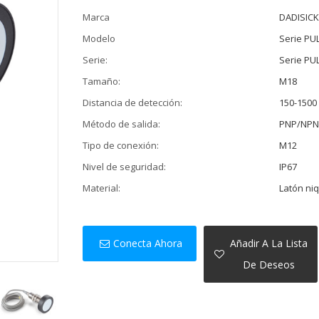
Marca
DADISIC
Modelo
Serie PU
Serie:
Serie P
Tamaño:
M18
Distancia de detección:
150-1500
Método de salida:
PNP/NPN,
Tipo de conexión:
M12
Nivel de seguridad:
IP67
Material:
Latón ni
Conecta Ahora
Añadir A La Lista
De Deseos