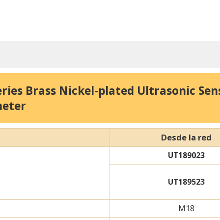
eries Brass Nickel-plated Ultrasonic Se
meter
Desde la red
UT189023
UT189523
M18