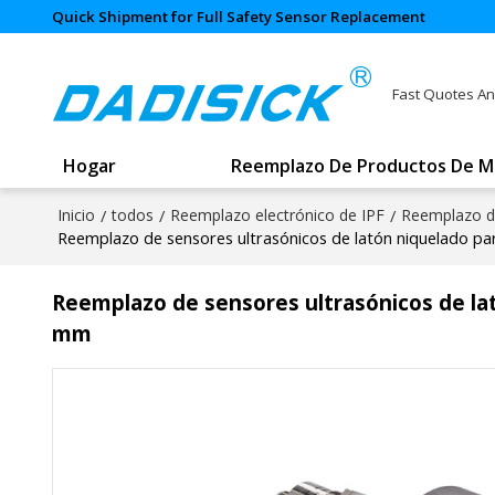
Quick Shipment for Full Safety Sensor Replacement
Fast Quotes An
Hogar
Reemplazo De Productos De M
Inicio
/
todos
/
Reemplazo electrónico de IPF
/
Reemplazo d
Reemplazo de sensores ultrasónicos de latón niquelado p
Reemplazo de sensores ultrasónicos de la
mm