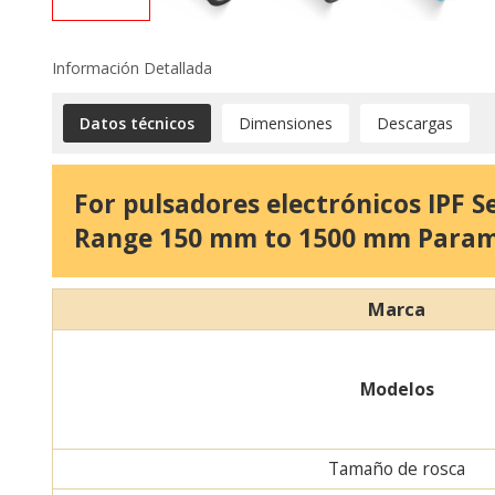
Información Detallada
Datos técnicos
Dimensiones
Descargas
For pulsadores electrónicos IPF S
Range 150 mm to 1500 mm Para
Marca
Modelos
Tamaño de rosca