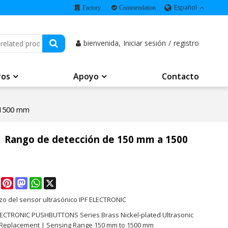
Español
Factory
Commendation
bienvenida,
Iniciar sesión
/
registro
ros
Apoyo
Contacto
a 1500 mm
 | Rango de detección de 150 mm a 1500
e
Facebook
Pinterest
Mastodon
WhatsApp
X
o del sensor ultrasónico IPF ELECTRONIC
ELECTRONIC PUSHBUTTONS Series Brass Nickel-plated Ultrasonic
Replacement | Sensing Range 150 mm to 1500 mm