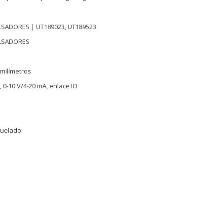
K
LSADORES | UT189023, UT189523
ULSADORES
 milímetros
 0-10 V/4-20 mA, enlace IO
quelado