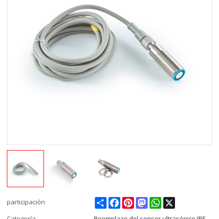
Share
Facebook
Pinterest
Mastodon
WhatsApp
X
participación
Categoría
Reemplazo del sensor ultrasónico IPF