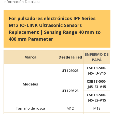
Información Detallada
For pulsadores electrónicos IPF Series
M12 IO-LINK Ultrasonic Sensors
Replacement | Sensing Range 40 mm to
400 mm Parameter
ENFERMO DE
Marca
Desde la red
PAPÁ
CSB18-500-
UT129023
J45-IU-V15
CSB18-500-
Modelos
J45-E3-V15
UT129523
CSB18-500-
J45-E2-V15
Tamaño de rosca
M12
M18