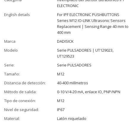
ELECTRONIC
English details
For IPF ELECTRONIC PUSHBUTTONS
Series M12 IO-LINK Ultrasonic Sensors
Replacement | Sensing Range 40 mm to
400 mm
Marca
DADISICK
Modelo
Serie PULSADORES | UT129023,
UT129523
Serie:
Serie PULSADORES
Tamaño:
M12
Distancia de detección:
40-400 milímetros
Método de salida:
0-10 V/4-20 mA, enlace IO, PNP/NPN
Tipo de conexión:
M12
Nivel de seguridad:
IP67
Material:
Latón niquelado