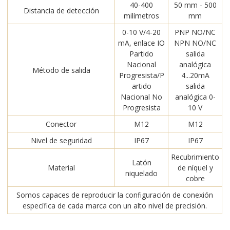
40-400
50 mm - 500
Distancia de detección
milímetros
mm
0-10 V/4-20
PNP NO/NC
mA, enlace IO
NPN NO/NC
Partido
salida
Nacional
analógica
Método de salida
Progresista/P
4...20mA
artido
salida
Nacional No
analógica 0-
Progresista
10 V
Conector
M12
M12
Nivel de seguridad
IP67
IP67
Recubrimiento
Latón
Material
de níquel y
niquelado
cobre
Somos capaces de reproducir la configuración de conexión
específica de cada marca con un alto nivel de precisión.