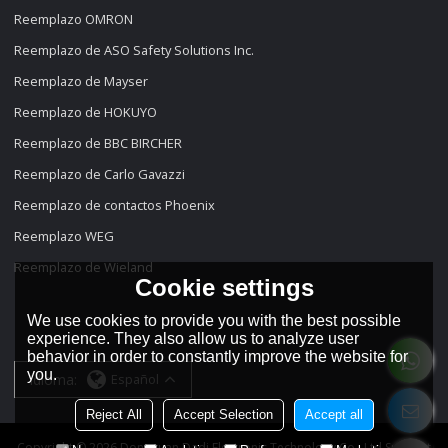
Reemplazo OMRON
Reemplazo de ASO Safety Solutions Inc.
Reemplazo de Mayser
Reemplazo de HOKUYO
Reemplazo de BBC BIRCHER
Reemplazo de Carlo Gavazzi
Reemplazo de contactos Phoenix
Reemplazo WEG
Reemplazo de Wieland
Cookie settings
We use cookies to provide you with the best possible
experience. They also allow us to analyze user
behavior in order to constantly improve the website for
you.
idioma:
Español
Reject All
Accept Selection
Accept all
Copyright © 2026
Dongguan Dadi Electronic Technology Co., Ltd
Support